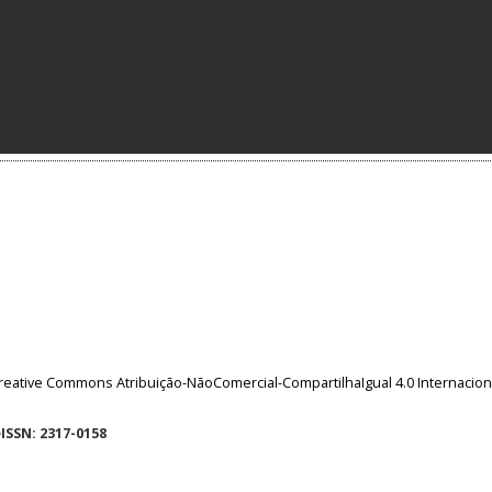
reative Commons Atribuição-NãoComercial-CompartilhaIgual 4.0 Internacion
eISSN: 2317-0158