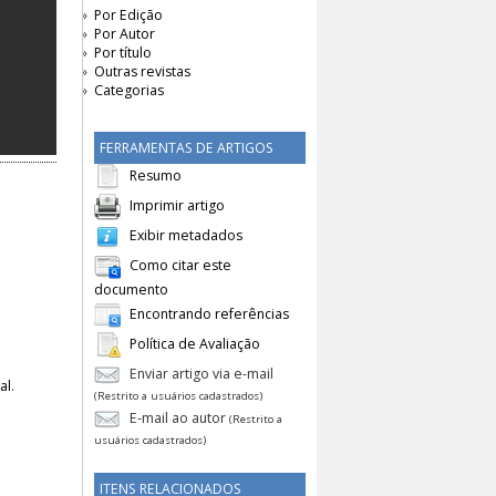
Por Edição
Por Autor
Por título
Outras revistas
Categorias
FERRAMENTAS DE ARTIGOS
Resumo
Imprimir artigo
Exibir metadados
Como citar este
documento
Encontrando referências
Política de Avaliação
Enviar artigo via e-mail
al
.
(Restrito a usuários cadastrados)
E-mail ao autor
(Restrito a
usuários cadastrados)
ITENS RELACIONADOS