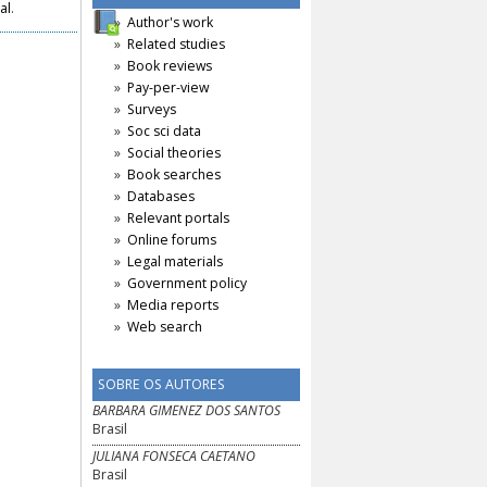
al
.
Author's work
Related studies
Book reviews
Pay-per-view
Surveys
Soc sci data
Social theories
Book searches
Databases
Relevant portals
Online forums
Legal materials
Government policy
Media reports
Web search
SOBRE OS AUTORES
BARBARA GIMENEZ DOS SANTOS
Brasil
JULIANA FONSECA CAETANO
Brasil