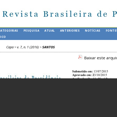
CATEGORIAS
PESQUISA
ATUAL
ANTERIORES
NOTÍCIAS
FONTE
FICO
Capa
>
v. 7, n. 1 (2016)
>
SANTOS
Baixar este arqu