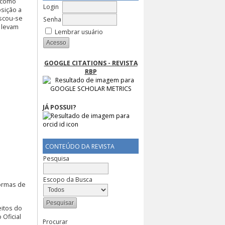
 como
Login
sição a
uscou-se
Senha
e levam
Lembrar usuário
GOOGLE CITATIONS - REVISTA
RBP
JÁ POSSUI?
CONTEÚDO DA REVISTA
Pesquisa
Escopo da Busca
normas de
eitos do
 Oficial
Procurar