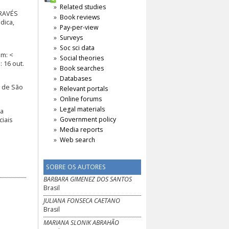
Related studies
TRAVÉS
Book reviews
dica,
Pay-per-view
Surveys
Soc sci data
em: <
Social theories
 16 out.
Book searches
Databases
 de São
Relevant portals
Online forums
Legal materials
ma
Government policy
ciais
Media reports
Web search
SOBRE OS AUTORES
BARBARA GIMENEZ DOS SANTOS
Brasil
JULIANA FONSECA CAETANO
Brasil
MARIANA SLONIK ABRAHÃO