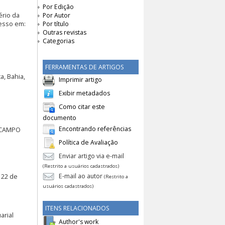
Por Edição
ério da
Por Autor
cesso em:
Por título
Outras revistas
Categorias
FERRAMENTAS DE ARTIGOS
a, Bahia,
Imprimir artigo
Exibir metadados
Como citar este
documento
Encontrando referências
O CAMPO
.
Política de Avaliação
Enviar artigo via e-mail
(Restrito a usuários cadastrados)
E-mail ao autor
 22 de
(Restrito a
usuários cadastrados)
ITENS RELACIONADOS
arial
Author's work