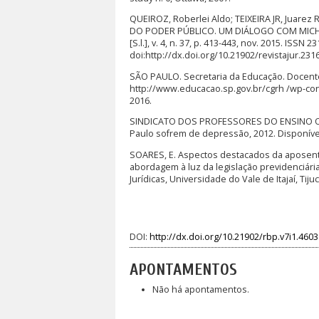
QUEIROZ, Roberlei Aldo; TEIXEIRA JR, Juar
DO PODER PÚBLICO. UM DIÁLOGO COM MICHE
[S.l.], v. 4, n. 37, p. 413-443, nov. 2015. ISS
doi:http://dx.doi.org/10.21902/revistajur.231
SÃO PAULO. Secretaria da Educação. Docentes
http://www.educacao.sp.gov.br/cgrh /wp-co
2016.
SINDICATO DOS PROFESSORES DO ENSINO OF
Paulo sofrem de depressão, 2012. Disponível
SOARES, E. Aspectos destacados da aposenta
abordagem à luz da legislação previdenciária 
Jurídicas, Universidade do Vale de Itajaí, Tiju
DOI:
http://dx.doi.org/10.21902/rbp.v7i1.4603
APONTAMENTOS
Não há apontamentos.