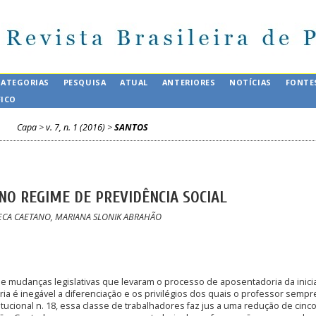
CATEGORIAS
PESQUISA
ATUAL
ANTERIORES
NOTÍCIAS
FONTE
FICO
Capa
>
v. 7, n. 1 (2016)
>
SANTOS
NO REGIME DE PREVIDÊNCIA SOCIAL
ECA CAETANO, MARIANA SLONIK ABRAHÃO
a de mudanças legislativas que levaram o processo de aposentadoria da inicia
tória é inegável a diferenciação e os privilégios dos quais o professor semp
ucional n. 18, essa classe de trabalhadores faz jus a uma redução de cinc