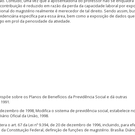
ção. Contudo, uma vez que a aposentadoria do professor não se enquadra
 contribuição é reduzido em razão da perda da capacidade laboral por expo
sional do magistério realmente é merecedor de tal direito. Sendo assim, b
previdenciária específica para essa área, bem como a exposição de dados qu
gio em prol da penosidade da atividade.
. Dispõe sobre os Planos de Benefícios da Previdência Social e dá outras
 1991.
e dezembro de 1998, Modifica o sistema de previdência social, estabelece 
iário Oficial da União, 1998.
ltera o art. 67 da Lei nº 9.394, de 20 de dezembro de 1996, incluindo, para ef
1 da Constituição Federal, definição de funções de magistério. Brasília: Diário