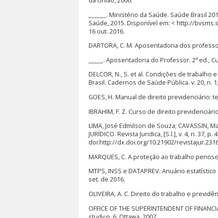
da União, 2006.
______. Ministério da Saúde. Saúde Brasil 20
Saúde, 2015. Disponível em: < http://bvsms
16 out. 2016.
DARTORA, C. M. Aposentadoria dos professores
_____. Aposentadoria do Professor. 2ª ed., Cur
DELCOR, N., S. et al. Condições de trabalho 
Brasil. Cadernos de Saúde Pública. v. 20, n. 1,
GOES, H. Manual de direito previdenciário: teo
IBRAHIM, F. Z. Curso de direito previdenciário.
LIMA, José Edmilson de Souza; CAVASSIN, 
JURÍDICO. Revista Juridica, [S.l.], v. 4, n. 37
doi:http://dx.doi.org/10.21902/revistajur.231
MARQUES, C. A proteção ao trabalho penoso. 
MTPS, INSS e DATAPREV. Anuário estatístico d
set. de 2016.
OLIVEIRA, A. C. Direito do trabalho e previdênc
OFFICE OF THE SUPERINTENDENT OF FINANCIAL
study n. 6, Ottawa, 2007.