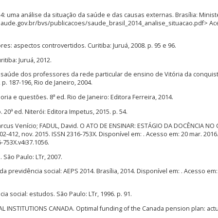
14: uma análise da situação da saúde e das causas externas. Brasília: Minist
.saude.gov.br/bvs/publicacoes/saude_brasil_2014_analise_situacao.pdf> A
: aspectos controvertidos. Curitiba: Juruá, 2008. p. 95 e 96.
itiba: Juruá, 2012.
e saúde dos professores da rede particular de ensino de Vitória da conquist
 p. 187-196, Rio de Janeiro, 2004.
ria e questões. 8ª ed. Rio de Janeiro: Editora Ferreira, 2014.
 20ª ed. Niterói: Editora Impetus, 2015. p. 54.
Marcus Venício; FADUL, David. O ATO DE ENSINAR: ESTÁGIO DA DOCÊNCIA N
, p. 402-412, nov. 2015. ISSN 2316-753X. Disponível em: . Acesso em: 20 mar. 2016
6-753X.v4i37.1056.
São Paulo: LTr, 2007.
a previdência social: AEPS 2014. Brasília, 2014. Disponível em: . Acesso em:
ia social: estudos. São Paulo: LTr, 1996. p. 91.
 INSTITUTIONS CANADA. Optimal funding of the Canada pension plan: actu