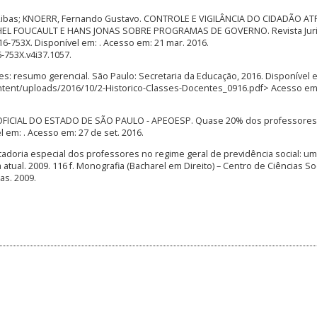
ez Ribas; KNOERR, Fernando Gustavo. CONTROLE E VIGILÂNCIA DO CIDADÃO A
L FOUCAULT E HANS JONAS SOBRE PROGRAMAS DE GOVERNO. Revista Juri
N 2316-753X. Disponível em: . Acesso em: 21 mar. 2016.
6-753X.v4i37.1057.
: resumo gerencial. São Paulo: Secretaria da Educação, 2016. Disponível 
ntent/uploads/2016/10/2-Historico-Classes-Docentes_0916.pdf> Acesso em:
ICIAL DO ESTADO DE SÃO PAULO - APEOESP. Quase 20% dos professores
 em: . Acesso em: 27 de set. 2016.
doria especial dos professores no regime geral de previdência social: u
atual. 2009. 116 f. Monografia (Bacharel em Direito) – Centro de Ciências So
cas. 2009.