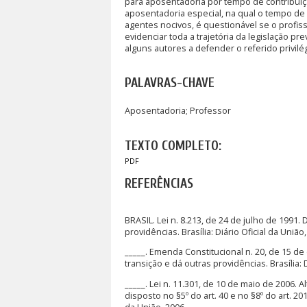
para aposentadoria por tempo de contribui
aposentadoria especial, na qual o tempo de
agentes nocivos, é questionável se o profis
evidenciar toda a trajetória da legislação 
alguns autores a defender o referido privilé
PALAVRAS-CHAVE
Aposentadoria; Professor
TEXTO COMPLETO:
PDF
REFERÊNCIAS
BRASIL. Lei n. 8.213, de 24 de julho de 1991
providências. Brasília: Diário Oficial da União,
_____. Emenda Constitucional n. 20, de 15 d
transição e dá outras providências. Brasília: D
_____. Lei n. 11.301, de 10 de maio de 2006. A
disposto no §5º do art. 40 e no §8º do art. 20