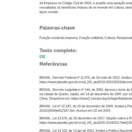
da Empresa no Código Civil de 2002, e propõe uma atuação empre
ressaltados os benefícios mútuos de se investir em cultura, ta
laços sociais.
Palavras-chave
Função social da empresa; Função solidária; Cultura; Responsabil
Texto completo:
PDF
Referências
BRASIL. Decreto Federal nº 11.075, de 19 maio de 2022. Institu
https://www.planalto.gov.br/ccivil_03/_ato2019-2022/2022/decre
BRASIL. Decreto Legislativo nº 144, de 2002. Aprova o texto 
na cidade de Quioto, Japão, em 14 de dezembro de 1997, por 
Clima. Disponível em: https://www2.camara.leg.br/legin/fed/dec
BRASIL. Lei nº 12.187, de 29 de dezembro de 2009. Institui a Po
2010/2009/lei/l12187.htm. Acesso em 20 set 2024.
BRASIL. Lei 13.576, de 26 dezembro de 2017. Dispõe sobre a Pol
https://www.planalto.gov.br/ccivil_03/_ato2015-2018/2017/lei/l1
BRASIL. Lei 14.119, de 13 jan de 2021. Institui a Política Nacio