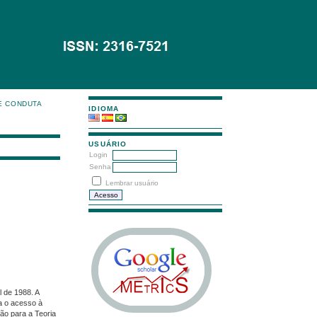
E CONDUTA
IDIOMA
USUÁRIO
Login
Senha
Lembrar usuário
l de 1988. A
ra o acesso à
ção para a Teoria