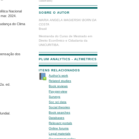
cadastrados)
ítica Nacional
SOBRE O AUTOR
 mar. 2024.
MARIA ANGELA MAGIERSKI BORN DA
 Mudança do Clima
COSTA
Brasil
Mestranda do Curso de Mestrado em
Direito Econômico e Cidadania da
UNICURITIBA.
mpensação dos
PLUM ANALYTICS - ALTMETRICS
ITENS RELACIONADOS
Author's work
Related studies
2a. ed.
Book reviews
Pay-per-view
Surveys
Soc sci data
Social theories
Book searches
undial.
Databases
Relevant portals
Online forums
Legal materials
Government policy