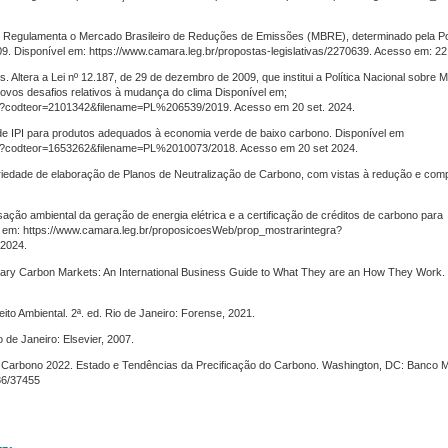
. Regulamenta o Mercado Brasileiro de Reduções de Emissões (MBRE), determinado pela Pol
9. Disponível em: https://www.camara.leg.br/propostas-legislativas/2270639. Acesso em: 22
 Altera a Lei nº 12.187, de 29 de dezembro de 2009, que institui a Política Nacional sobre
novos desafios relativos à mudança do clima Disponível em;
ra?codteor=2101342&filename=PL%206539/2019. Acesso em 20 set. 2024.
 de IPI para produtos adequados à economia verde de baixo carbono. Disponível em
ra?codteor=1653262&filename=PL%2010073/2018. Acesso em 20 set 2024.
toriedade de elaboração de Planos de Neutralização de Carbono, com vistas à redução e co
ação ambiental da geração de energia elétrica e a certificação de créditos de carbono para
l em: https://www.camara.leg.br/proposicoesWeb/prop_mostrarintegra?
2024.
y Carbon Markets: An International Business Guide to What They are an How They Work. 
 Ambiental. 2ª. ed. Rio de Janeiro: Forense, 2021.
de Janeiro: Elsevier, 2007.
Carbono 2022. Estado e Tendências da Precificação do Carbono. Washington, DC: Banco M
86/37455