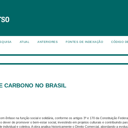
SQUISA
ATUAL
ANTERIORES
FONTES DE INDEXAÇÃO
CÓDIGO D
E CARBONO NO BRASIL
 ênfase na função social e solidária, conforme os artigos 3º e 170 da Constituição Federa
o dever de promover o bem-estar social, investindo em projetos culturais e contribuindo pa
e individual e coletiva. A obra analisa historicamente o Direito Comercial, abordando a evolu