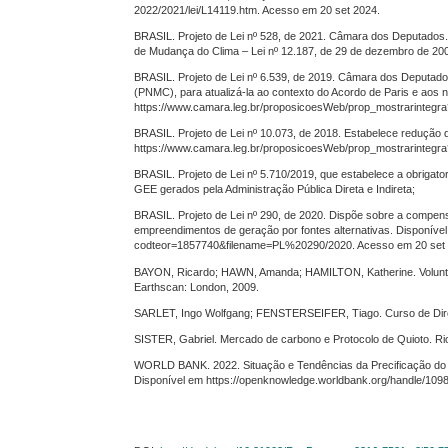
2022/2021/lei/L14119.htm. Acesso em 20 set 2024.
BRASIL. Projeto de Lei nº 528, de 2021. Câmara dos Deputados
de Mudança do Clima – Lei nº 12.187, de 29 de dezembro de 200
BRASIL. Projeto de Lei nº 6.539, de 2019. Câmara dos Deputados.
(PNMC), para atualizá-la ao contexto do Acordo de Paris e aos 
https://www.camara.leg.br/proposicoesWeb/prop_mostrarinteg
BRASIL. Projeto de Lei nº 10.073, de 2018. Estabelece redução
https://www.camara.leg.br/proposicoesWeb/prop_mostrarinteg
BRASIL. Projeto de Lei nº 5.710/2019, que estabelece a obriga
GEE gerados pela Administração Pública Direta e Indireta;
BRASIL. Projeto de Lei nº 290, de 2020. Dispõe sobre a compens
empreendimentos de geração por fontes alternativas. Disponíve
codteor=1857740&filename=PL%20290/2020. Acesso em 20 set 
BAYON, Ricardo; HAWN, Amanda; HAMILTON, Katherine. Voluntar
Earthscan: London, 2009.
SARLET, Ingo Wolfgang; FENSTERSEIFER, Tiago. Curso de Direito
SISTER, Gabriel. Mercado de carbono e Protocolo de Quioto. Rio 
WORLD BANK. 2022. Situação e Tendências da Precificação do 
Disponível em https://openknowledge.worldbank.org/handle/109