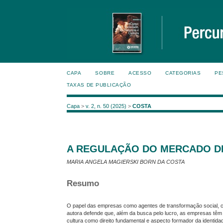
CAPA
SOBRE
ACESSO
CATEGORIAS
PE
TAXAS DE PUBLICAÇÃO
Capa
>
v. 2, n. 50 (2025)
>
COSTA
A REGULAÇÃO DO MERCADO D
MARIA ANGELA MAGIERSKI BORN DA COSTA
Resumo
O papel das empresas como agentes de transformação social, com
autora defende que, além da busca pelo lucro, as empresas têm 
cultura como direito fundamental e aspecto formador da identidad