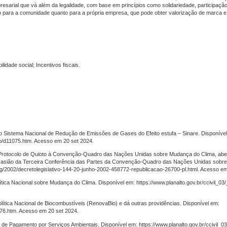
sarial que vá além da legalidade, com base em princípios como solidariedade, participação
nto para a comunidade quanto para a própria empresa, que pode obter valorização de marca e
idade social; Incentivos fiscais.
i o Sistema Nacional de Redução de Emissões de Gases do Efeito estufa – Sinare. Disponíve
to/d11075.htm. Acesso em 20 set 2024.
do Protocolo de Quioto à Convenção-Quadro das Nações Unidas sobre Mudança do Clima, abe
ocasião da Terceira Conferência das Partes da Convenção-Quadro das Nações Unidas sobr
leg/2002/decretolegislativo-144-20-junho-2002-458772-republicacao-26700-pl.html. Acesso e
lítica Nacional sobre Mudança do Clima. Disponível em: https://www.planalto.gov.br/ccivil_03
ítica Nacional de Biocombustíveis (RenovaBio) e dá outras providências. Disponível em:
3576.htm. Acesso em 20 set 2024.
nal de Pagamento por Serviços Ambientais. Disponível em: https://www.planalto.gov.br/ccivil_0