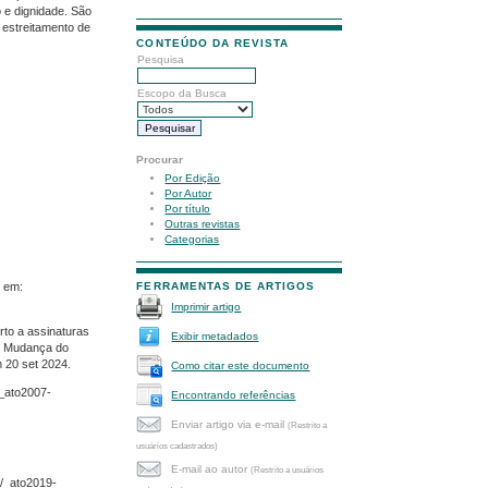
 e dignidade. São
 estreitamento de
CONTEÚDO DA REVISTA
Pesquisa
Escopo da Busca
Procurar
Por Edição
Por Autor
Por título
Outras revistas
Categorias
l em:
FERRAMENTAS DE ARTIGOS
Imprimir artigo
rto a assinaturas
Exibir metadados
e Mudança do
m 20 set 2024.
Como citar este documento
/_ato2007-
Encontrando referências
Enviar artigo via e-mail
(Restrito a
usuários cadastrados)
E-mail ao autor
(Restrito a usuários
3/_ato2019-