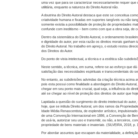
uma vez que para se caracterizar necessariamente requer que o obj
utilitária, enquanto a natureza do Direito Autoral não.
A doutrina do Direito Autoral destaca que este se conceitua como
criatividade humana e fixadas em suportes tangíveis ou não tan
somente existia a possibilidade de proteção de propriedades mate
confunde com ineditismo – bem como com que a obra seja, de ce
Dentro da sistemática do Direito Autoral, o ordenamento brasile
e dignidade do autor, por esta razão os direitos morais ganham 
do Direito Autoral. No trabalho em apreço, o estudo restou direc
dos Direitos do Autor.
Do ponto de vista intelectual, a técnica e a estética são subdiv
Neste sentido, a técnica, em suma, refere-se ao esforço que dá o
satisfação das necessidades espirituais e transcendentais do s
No entanto, as subdivisões advindas da criação técnica acima av
pois esta possui como finalidade a abordagem do Direito Autoral
chegar em seu ponto mais crucial, qual seja, a influência do direi
até se chegar ao nível de proteção dos direitos de autor que hoj
Lapidada a questão do surgimento do direito intelectual do aut
hoje, que se intitula Direito Autoral, um dos ramos da Propriedad
Idade Média Renascentista, de esplendor artístico, impulsionado
de uma Convenção Internacional em 1886, a Convenção de Berna,
de usá-la, autorizar seu uso e transmitir, ou não, a terceiros, 
propriedade de bens materiais e imateriais. (SILVEIRA, 2018, p. 
Por abordar assuntos que escapam da materialidade, a definição d