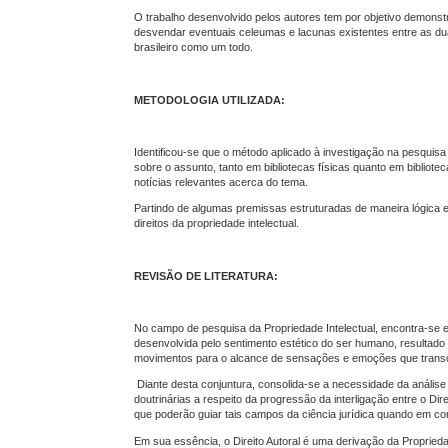
O trabalho desenvolvido pelos autores tem por objetivo demonstra
desvendar eventuais celeumas e lacunas existentes entre as du
brasileiro como um todo.
METODOLOGIA UTILIZADA:
Identificou-se que o método aplicado à investigação na pesquisa 
sobre o assunto, tanto em bibliotecas físicas quanto em bibliotecas
notícias relevantes acerca do tema.
Partindo de algumas premissas estruturadas de maneira lógica 
direitos da propriedade intelectual.
REVISÃO DE LITERATURA:
No campo de pesquisa da Propriedade Intelectual, encontra-se em
desenvolvida pelo sentimento estético do ser humano, resultado
movimentos para o alcance de sensações e emoções que trans
Diante desta conjuntura, consolida-se a necessidade da análise
doutrinárias a respeito da progressão da interligação entre o Di
que poderão guiar tais campos da ciência jurídica quando em con
Em sua essência, o Direito Autoral é uma derivação da Propriedad