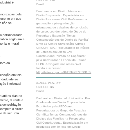
UNICURITIBA
dustrial é
Brasil
Doutoranda em Direito. Mestre em
eriorizadas pela
Direito Empresarial. Especialista em
 recente em que
Direito Processual Civil. Professora na
ue não se
graduação e pós-graduação,
orientadora de trabalhos de conclusão
de curso, coordenadora do Grupo de
na personalidade
Pesquisa e Extensão “Temas
emática anglo-saxã
Contemporâneos de Direito de Família”
monial e moral
junto ao Centro Universitário Curitiba –
UNICURITIBA. Pesquisadora do Núcleo
de Estudos em Direito Civil-
.
Constitucional "Virada de Copérnico"
pela Universidade Federal do Paraná-
adora da
UFPR. Advogada nas áreas cível,
família e sucessão.
http://lattes.cnpq.br/9612349372893165
redação em tela,
undado até se
ISABEL VENTURI
ação intelectual
UNICURITBA
Brasil
o até os dias de
Bacharel em Direto pelo Unicuritiba. Pós
imento, durante a
Graduanda em Direito Empresarial e
na consolidação
Econômico pela ABDConst.
ompete o direito
Pesquisadora do Grupo de Pesquisa
ade de ser uma
Científica Temas Contemporâneos de
Direitos das Famílias na Perspectiva
Civil-Constitucional. Especialização em
pesquisas com ênfase em Direito