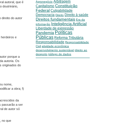
Arbitragem
Agronegócio
ral autoral, que é
Constituição
Capitalismo
o doutrinário,
Federal
Culpabilidade
Democracia
Direito à saúde
Direito
 direito do autor
Direitos fundamentais
Era da
Inteligência Artificial
informação
Liberdade de expressão
Políticas
Pandemia
Públicas
 herdeiros e
Reforma Tributária
Responsabilidade
Responsabilidade
Civil
atividade econômica
desenvolvimento sustentável
direito ao
desporto
tráfego de dados
autor porque a
da autoria. Os
as originados do
 seu nome,
odificar a obra; f)
 acrescidos da
is passarão a ser
ral de autor só
r, no que