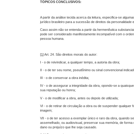
TÓPICOS CONCLUSIVOS:
A partir da análise tecida acerca da leitura, especifica-se alg
jurídico brasileiro para a sucessão de direitos da personalidade e d
Caso assim não se entenda a partir da hermenêutica substancialist
pode ser considerado manifestamente incompatível com o orden
pessoa humana.
[1]
Art. 24. São direitos morais do autor:
I - o de reivindicar, a qualquer tempo, a autoria da obra;
II - o de ter seu nome, pseudônimo ou sinal convencional indica
III - o de conservar a obra inédita;
IV - o de assegurar a integridade da obra, opondo-se a quaisque
sua reputação ou honra;
V - o de modificar a obra, antes ou depois de utilizada;
VI - o de retirar de circulação a obra ou de suspender qualquer f
imagem;
VII - o de ter acesso a exemplar único e raro da obra, quando s
assemelhado, ou audiovisual, preservar sua memória, de forma 
dano ou prejuízo que lhe seja causado.