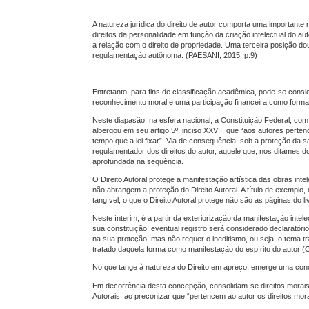
A natureza jurídica do direito de autor comporta uma importante 
direitos da personalidade em função da criação intelectual do au
a relação com o direito de propriedade. Uma terceira posição dout
regulamentação autônoma. (PAESANI, 2015, p.9)
Entretanto, para fins de classificação acadêmica, pode-se consid
reconhecimento moral e uma participação financeira como forma
Neste diapasão, na esfera nacional, a Constituição Federal, com
albergou em seu artigo 5º, inciso XXVII, que “aos autores perten
tempo que a lei fixar”. Via de consequência, sob a proteção da sal
regulamentador dos direitos do autor, aquele que, nos ditames do ar
aprofundada na sequência.
O Direito Autoral protege a manifestação artística das obras inte
não abrangem a proteção do Direito Autoral. A título de exemplo,
tangível, o que o Direito Autoral protege não são as páginas do l
Neste ínterim, é a partir da exteriorização da manifestação intel
sua constituição, eventual registro será considerado declaratório
na sua proteção, mas não requer o ineditismo, ou seja, o tema 
tratado daquela forma como manifestação do espírito do autor
No que tange à natureza do Direito em apreço, emerge uma conce
Em decorrência desta concepção, consolidam-se direitos morais e
Autorais, ao preconizar que “pertencem ao autor os direitos mora