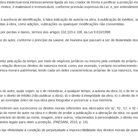
bra intelectual está intrinsecamente ligada ao seu criador de forma a justificar a proteção mo
motivo, é inalienável e irrenunciável, conforme previsão expressa da Lei, e, por entendiment
 ausência de identificação, à falsa indicação de autoria na obra, à publicação de inéditos; ao
 feitas à obra, como adições, subtrações ou quaisquer modificações não consentidas.
or perdas e danos, termos dos artigos 102,103 e 108, da Lei 9.610/1998.
e do autor, conforme o princípio da saisine, de maneira que passam a ser de titularidade dos
esfaz pela ação do tempo, por meio de negócios jurídicos ou mesmo pela vontade do próprio 
relação diversos direitos de natureza moral, como, por exemplo, o próprio reconhecimento 
 natureza moral e patrimonial, tendo cada um deles características próprias de sua natureza, m
is do autor, quais sejam: a) o de reivindicar, a qualquer tempo, a autoria da obra; b) o de ter
 direito de inédito (não publicar a obra); d) o direito à integridade da obra; e) o direito de m
esso ao exemplar único de sua obra para fotografar e preservar a sua memória.
sferem aos sucessores os direitos morais referentes aos elencados em ‘a)’, ‘b)’, ‘c)’, e ‘d)’
ão do nome do autor na obra e o direito de proibir a publicação e a alteração da obra, os qua
trário do direito ao nome, imagem, entre outros, relacionados à personalidade, o direito mo
isitos legais para obter a proteção. (PAESANI, 2015, p. 14).
 dar efetividade à condição de perpetuidade e imprescritibilidade dos direitos morais de auto