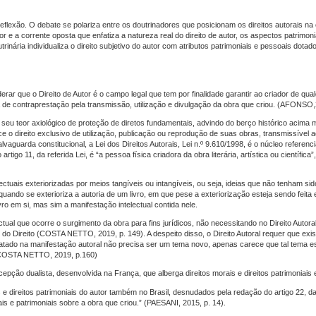
reflexão. O debate se polariza entre os doutrinadores que posicionam os direitos autorais na
tor e a corrente oposta que enfatiza a natureza real do direito de autor, os aspectos patrimo
rinária individualiza o direito subjetivo do autor com atributos patrimoniais e pessoais dotad
erar que o Direito de Autor é o campo legal que tem por finalidade garantir ao criador de qu
 de contraprestação pela transmissão, utilização e divulgação da obra que criou. (AFONSO,
 seu teor axiológico de proteção de diretos fundamentais, advindo do berço histórico acima
ce o direito exclusivo de utilização, publicação ou reprodução de suas obras, transmissível 
vaguarda constitucional, a Lei dos Direitos Autorais, Lei n.º 9.610/1998, é o núcleo referenci
tigo 11, da referida Lei, é “a pessoa física criadora da obra literária, artística ou científica”
lectuais exteriorizadas por meios tangíveis ou intangíveis, ou seja, ideias que não tenham sid
 quando se exterioriza a autoria de um livro, em que pese a exteriorização esteja sendo feit
ivro em si, mas sim a manifestação intelectual contida nele.
ectual que ocorre o surgimento da obra para fins jurídicos, não necessitando no Direito Autora
 do Direito (COSTA NETTO, 2019, p. 149). A despeito disso, o Direito Autoral requer que exis
tratado na manifestação autoral não precisa ser um tema novo, apenas carece que tal tema e
 (COSTA NETTO, 2019, p.160)
pção dualista, desenvolvida na França, que alberga direitos morais e direitos patrimoniai
 direitos patrimoniais do autor também no Brasil, desnudados pela redação do artigo 22, da
is e patrimoniais sobre a obra que criou.” (PAESANI, 2015, p. 14).