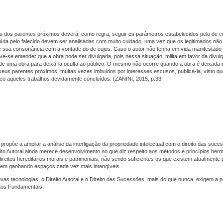
u dos parentes próximos deverá, como regra, seguir os parâmetros estabelecidos pelo de c
ída pelo falecido devem ser analisadas com muito cuidado, uma vez que os legitimados não 
e sua consonância com a vontade do de cujus. Caso o autor não tenha em vida manifestado
eve-se entender que a obra pode ser divulgada, pois nessa situação, milita em favor da divu
de uma obra para deixá-la oculta ao público. O mesmo não ocorre quando a obra é deixada i
seus parentes próximos, muitas vezes imbuídos por interesses escusos, publicá-la, visto q
ico aqueles trabalhos devidamente concluídos. (ZANINI, 2015, p.33
 propõe a ampliar a análise da interligação da propriedade intelectual com o direito das suc
eito Autoral ainda merece desenvolvimento no que diz respeito aos métodos e princípios her
eitos hereditários morais e patrimoniais, não sendo suficientes os que existem atualmente 
 vem ganhando espaços cada vez mais intangíveis.
novas tecnologias, o Direito Autoral e o Direito das Sucessões, mais do que nunca, exigem a 
eitos Fundamentais.