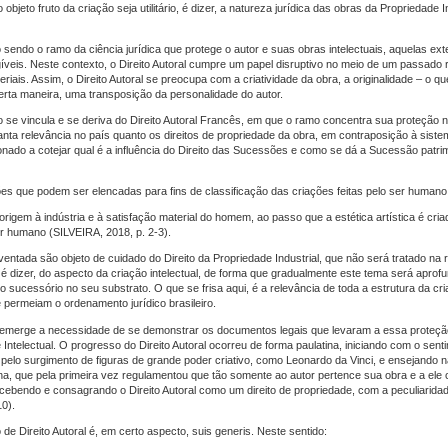
eto fruto da criação seja utilitário, é dizer, a natureza jurídica das obras da Propriedade In
 sendo o ramo da ciência jurídica que protege o autor e suas obras intelectuais, aquelas ext
gíveis. Neste contexto, o Direito Autoral cumpre um papel disruptivo no meio de um passado
riais. Assim, o Direito Autoral se preocupa com a criatividade da obra, a originalidade – o q
rta maneira, uma transposição da personalidade do autor.
iro se vincula e se deriva do Direito Autoral Francês, em que o ramo concentra sua proteção 
tanta relevância no país quanto os direitos de propriedade da obra, em contraposição à sist
ionado a cotejar qual é a influência do Direito das Sucessões e como se dá a Sucessão patri
isões que podem ser elencadas para fins de classificação das criações feitas pelo ser humano
rigem à indústria e à satisfação material do homem, ao passo que a estética artística é cri
er humano (SILVEIRA, 2018, p. 2-3).
entada são objeto de cuidado do Direito da Propriedade Industrial, que não será tratado na 
, é dizer, do aspecto da criação intelectual, de forma que gradualmente este tema será aprof
to sucessório no seu substrato. O que se frisa aqui, é a relevância de toda a estrutura da cri
e permeiam o ordenamento jurídico brasileiro.
or, emerge a necessidade de se demonstrar os documentos legais que levaram a essa proteçã
e Intelectual. O progresso do Direito Autoral ocorreu de forma paulatina, iniciando com o sent
 pelo surgimento de figuras de grande poder criativo, como Leonardo da Vinci, e ensejando 
 que pela primeira vez regulamentou que tão somente ao autor pertence sua obra e a ele c
concebendo e consagrando o Direito Autoral como um direito de propriedade, com a peculiarid
10).
e Direito Autoral é, em certo aspecto, suis generis. Neste sentido: