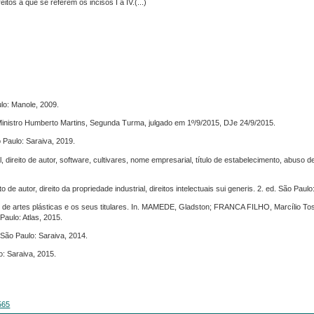
tos a que se referem os incisos I a IV.(...)
lo: Manole, 2009.
Ministro Humberto Martins, Segunda Turma, julgado em 1º/9/2015, DJe 24/9/2015.
 Paulo: Saraiva, 2019.
, direito de autor, software, cultivares, nome empresarial, título de estabelecimento, abuso de
 de autor, direito da propriedade industrial, direitos intelectuais sui generis. 2. ed. São Paulo
 de artes plásticas e os seus titulares. In. MAMEDE, Gladston; FRANCA FILHO, Marcílio To
aulo: Atlas, 2015.
São Paulo: Saraiva, 2014.
o: Saraiva, 2015.
565