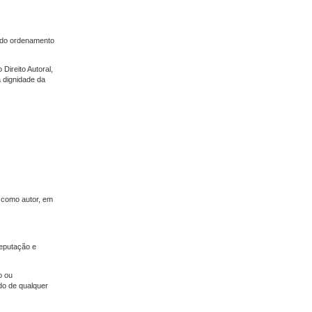
a do ordenamento
Direito Autoral,
 dignidade da
, como autor, em
reputação e
o ou
do de qualquer