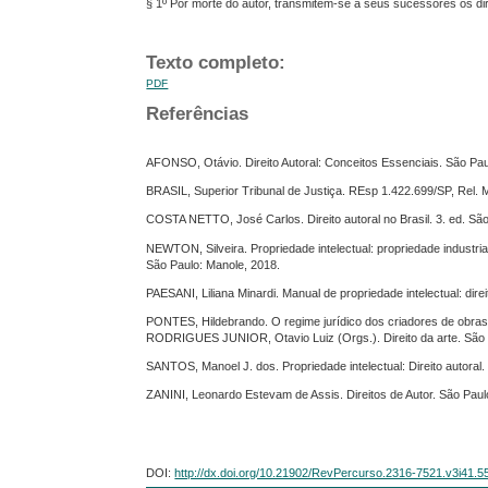
§ 1º Por morte do autor, transmitem-se a seus sucessores os direi
Texto completo:
PDF
Referências
AFONSO, Otávio. Direito Autoral: Conceitos Essenciais. São Pau
BRASIL, Superior Tribunal de Justiça. REsp 1.422.699/SP, Rel. 
COSTA NETTO, José Carlos. Direito autoral no Brasil. 3. ed. São
NEWTON, Silveira. Propriedade intelectual: propriedade industrial
São Paulo: Manole, 2018.
PAESANI, Liliana Minardi. Manual de propriedade intelectual: direito
PONTES, Hildebrando. O regime jurídico dos criadores de obras
RODRIGUES JUNIOR, Otavio Luiz (Orgs.). Direito da arte. São P
SANTOS, Manoel J. dos. Propriedade intelectual: Direito autoral. 
ZANINI, Leonardo Estevam de Assis. Direitos de Autor. São Paul
DOI:
http://dx.doi.org/10.21902/RevPercurso.2316-7521.v3i41.5