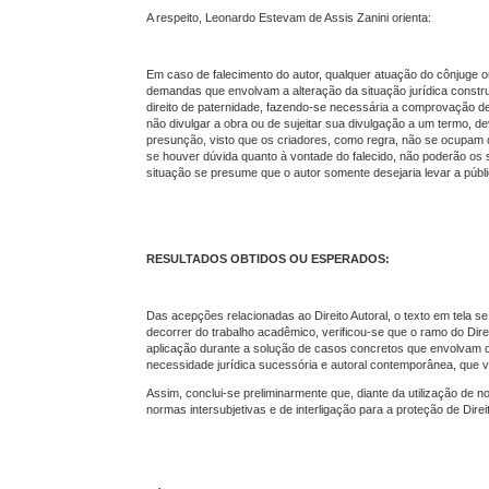
A respeito, Leonardo Estevam de Assis Zanini orienta:
Em caso de falecimento do autor, qualquer atuação do cônjuge o
demandas que envolvam a alteração da situação jurídica constru
direito de paternidade, fazendo-se necessária a comprovação d
não divulgar a obra ou de sujeitar sua divulgação a um termo, d
presunção, visto que os criadores, como regra, não se ocupam 
se houver dúvida quanto à vontade do falecido, não poderão os 
situação se presume que o autor somente desejaria levar a públ
RESULTADOS OBTIDOS OU ESPERADOS:
Das acepções relacionadas ao Direito Autoral, o texto em tela se
decorrer do trabalho acadêmico, verificou-se que o ramo do Dir
aplicação durante a solução de casos concretos que envolvam dir
necessidade jurídica sucessória e autoral contemporânea, que
Assim, conclui-se preliminarmente que, diante da utilização de 
normas intersubjetivas e de interligação para a proteção de Dir