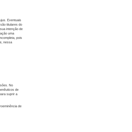
ujus. Eventuais
são titulares do
 sua intenção de
lgação uma
ncompleta, pois
ue, nessa
essões. No
menêuticos de
para suprir a
proeminência de