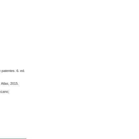
 patentes. 6. ed.
: Atlas, 2015.
scano;