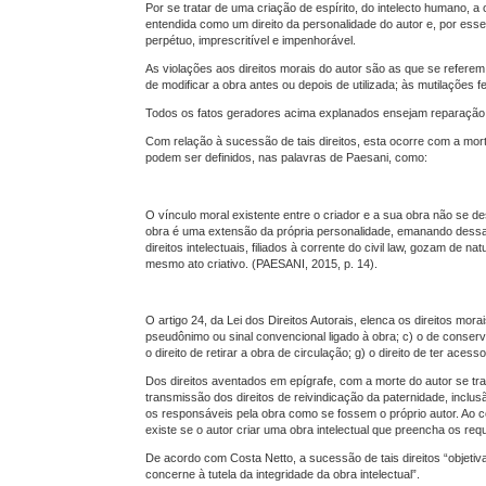
Por se tratar de uma criação de espírito, do intelecto humano, a o
entendida como um direito da personalidade do autor e, por esse 
perpétuo, imprescritível e impenhorável.
As violações aos direitos morais do autor são as que se referem à
de modificar a obra antes ou depois de utilizada; às mutilações
Todos os fatos geradores acima explanados ensejam reparação p
Com relação à sucessão de tais direitos, esta ocorre com a mort
podem ser definidos, nas palavras de Paesani, como:
O vínculo moral existente entre o criador e a sua obra não se d
obra é uma extensão da própria personalidade, emanando dessa 
direitos intelectuais, filiados à corrente do civil law, gozam de
mesmo ato criativo. (PAESANI, 2015, p. 14).
O artigo 24, da Lei dos Direitos Autorais, elenca os direitos mora
pseudônimo ou sinal convencional ligado à obra; c) o de conservar o
o direito de retirar a obra de circulação; g) o direito de ter ac
Dos direitos aventados em epígrafe, com a morte do autor se tran
transmissão dos direitos de reivindicação da paternidade, inclus
os responsáveis pela obra como se fossem o próprio autor. Ao con
existe se o autor criar uma obra intelectual que preencha os requ
De acordo com Costa Netto, a sucessão de tais direitos “objetiva
concerne à tutela da integridade da obra intelectual”.