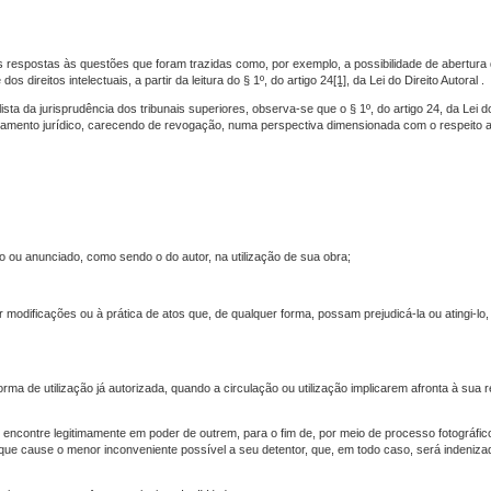
umas respostas às questões que foram trazidas como, por exemplo, a possibilidade de abertur
os direitos intelectuais, a partir da leitura do § 1º, do artigo 24
[1]
, da Lei do Direito Autoral .
a da jurisprudência dos tribunais superiores, observa-se que o § 1º, do artigo 24, da Lei do 
amento jurídico, carecendo de revogação, numa perspectiva dimensionada com o respeito a
do ou anunciado, como sendo o do autor, na utilização de sua obra;
r modificações ou à prática de atos que, de qualquer forma, possam prejudicá-la ou atingi-lo
orma de utilização já autorizada, quando a circulação ou utilização implicarem afronta à sua 
e encontre legitimamente em poder de outrem, para o fim de, por meio de processo fotográfic
que cause o menor inconveniente possível a seu detentor, que, em todo caso, será indeniza