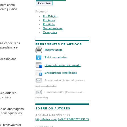
s, bem como
nto jurídico
Procurar
Por Edição
Por Autor
Por título
Outras revistas
Categorias
ias específicas
FERRAMENTAS DE ARTIGOS
risprudência e
Imprimir artigo
Exibir metadados
sucessão dos
Como citar este documento
Encontrando referências
Enviar artigo via e-mail
(Restrito a
usuários cadastrados)
E-mail ao autor
(Restrito a usuários
ca artística,
s, sons e
cadastrados)
SOBRE OS AUTORES
das as abordagens
 e consequências
ADRIANA MARTINS SILVA
http://lattes.cnpq.br/9612349372893165
 Direito Autoral