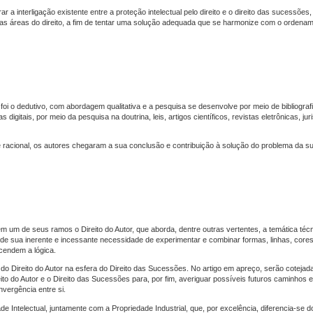
r a interligação existente entre a proteção intelectual pelo direito e o direito das sucessõe
as áreas do direito, a fim de tentar uma solução adequada que se harmonize com o ordename
foi o dedutivo, com abordagem qualitativa e a pesquisa se desenvolve por meio de bibliograf
 digitais, por meio da pesquisa na doutrina, leis, artigos científicos, revistas eletrônicas, ju
e racional, os autores chegaram a sua conclusão e contribuição à solução do problema da 
 um de seus ramos o Direito do Autor, que aborda, dentre outras vertentes, a temática técni
 de sua inerente e incessante necessidade de experimentar e combinar formas, linhas, core
cendem a lógica.
 do Direito do Autor na esfera do Direito das Sucessões. No artigo em apreço, serão coteja
reito do Autor e o Direito das Sucessões para, por fim, averiguar possíveis futuros caminhos
vergência entre si.
e Intelectual, juntamente com a Propriedade Industrial, que, por excelência, diferencia-se do