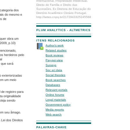
Internacional, Propriedade Intelectual,
Direito de Família e Direito das
Sucessões. Ex Diretora de Educação do
 categoria dos
Diretório Acadêmico Clotário Portugal.
niais do mesmo e
http://lattes.cnpq.br/2172943325245568
os de
PLUM ANALYTICS - ALTMETRICS
alquer obra um
ITENS RELACIONADOS
2009, p.10)
Author's work
 mencionado,
Related studies
aos herdeiros pelo
Book reviews
al
Pay-per-view
, que será
Surveys
Soc sci data
Social theories
o exteriorizadas
a em um meio
Book searches
Databases
Relevant portals
l de registro para
Online forums
ta originalidade
Legal materials
steja sendo
Government policy
Media reports
s em seu âmago.
Web search
 Lei dos Direitos
PALAVRAS-CHAVE