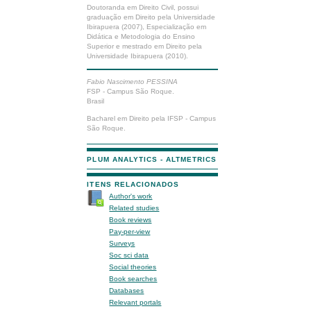
Doutoranda em Direito Civil, possui
graduação em Direito pela Universidade
Ibirapuera (2007), Especialização em
Didática e Metodologia do Ensino
Superior e mestrado em Direito pela
Universidade Ibirapuera (2010).
Fabio Nascimento PESSINA
FSP - Campus São Roque.
Brasil
Bacharel em Direito pela IFSP - Campus
São Roque.
PLUM ANALYTICS - ALTMETRICS
ITENS RELACIONADOS
Author's work
Related studies
Book reviews
Pay-per-view
Surveys
Soc sci data
Social theories
Book searches
Databases
Relevant portals