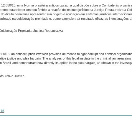
. 12.850/13, uma Norma brasileira anticorrupção, a qual dispõe sobre o Combate às organiz
mo estabelecer em seu âmbito a relação do instituto jurídico da Justiça Restaurativa a Co
o do direito penal visa apresentar sua origem e aplicação em sistemas jurídicos internacionai
 aplicado na colaboração premiada e, como exemplo traz resultado eficaz as investigações
olaboração Premiada; Justiça Restaurativa.
850/13, an anticorruption law wich provides de means to fight corrupt and criminal organizatio
tive justice and plea bargain. The analyses of this legal institute in the criminal law area aims 
 in Brazil, and demonstrate how directly its apllied in the plea bargain, as shown in the investig
taurative Justice.
175