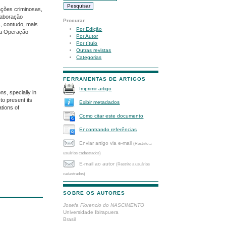
ações criminosas,
laboração
Procurar
s, contudo, mais
Por Edição
 da Operação
Por Autor
Por título
Outras revistas
Categorias
FERRAMENTAS DE ARTIGOS
Imprimir artigo
ns, specially in
to present its
Exibir metadados
ations of
Como citar este documento
Encontrando referências
Enviar artigo via e-mail
(Restrito a
usuários cadastrados)
E-mail ao autor
(Restrito a usuários
cadastrados)
SOBRE OS AUTORES
Josefa Florencio do NASCIMENTO
Universidade Ibirapuera
Brasil