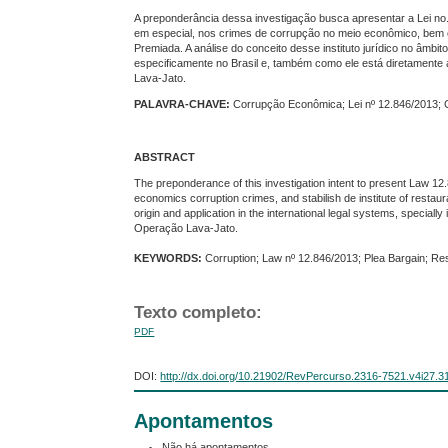
A preponderância dessa investigação busca apresentar a Lei no
em especial, nos crimes de corrupção no meio econômico, bem co
Premiada. A análise do conceito desse instituto jurídico no âmbit
especificamente no Brasil e, também como ele está diretamente
Lava-Jato.
PALAVRA-CHAVE:
Corrupção Econômica; Lei nº 12.846/2013; C
ABSTRACT
The preponderance of this investigation intent to present Law 12.
economics corruption crimes, and stabilish de institute of restaura
origin and application in the international legal systems, specially
Operação Lava-Jato.
KEYWORDS:
Corruption; Law nº 12.846/2013; Plea Bargain; Res
Texto completo:
PDF
DOI:
http://dx.doi.org/10.21902/RevPercurso.2316-7521.v4i27.3
Apontamentos
Não há apontamentos.