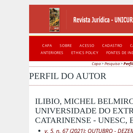
CAPA
SOBRE
ACESSO
CADASTRO
C
ANTERIORES
ETHICS POLICY
FONTES DE I
Capa
>
Pesquisa
>
Perfi
PERFIL DO AUTOR
ILIBIO, MICHEL BELMIRO
UNIVERSIDADE DO EXT
CATARINENSE - UNESC, 
v. 5, n. 67 (2021): OUTUBRO - DEZ