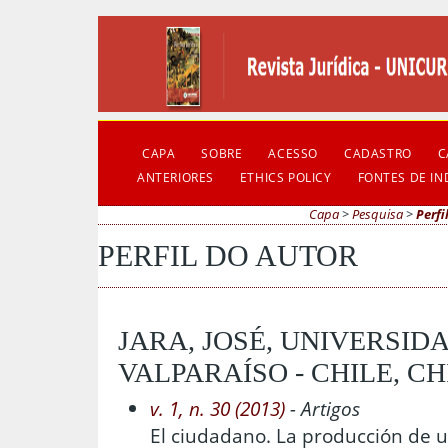
CAPA
SOBRE
ACESSO
CADASTRO
C
ANTERIORES
ETHICS POLICY
FONTES DE I
Capa
>
Pesquisa
>
Perfi
PERFIL DO AUTOR
JARA, JOSÉ, UNIVERSID
VALPARAÍSO - CHILE, CH
v. 1, n. 30 (2013)
- Artigos
El ciudadano. La producción de u