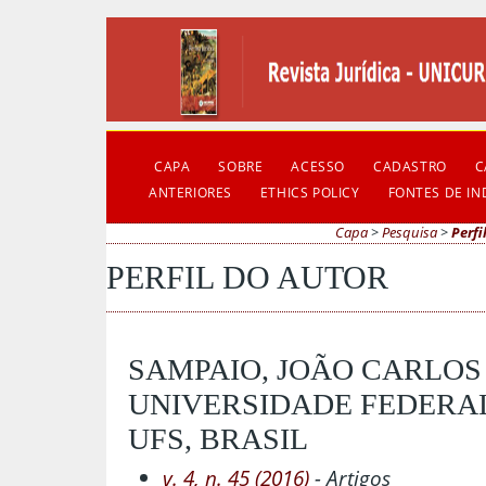
CAPA
SOBRE
ACESSO
CADASTRO
C
ANTERIORES
ETHICS POLICY
FONTES DE I
Capa
>
Pesquisa
>
Perfi
PERFIL DO AUTOR
SAMPAIO, JOÃO CARLO
UNIVERSIDADE FEDERAL
UFS, BRASIL
v. 4, n. 45 (2016)
- Artigos