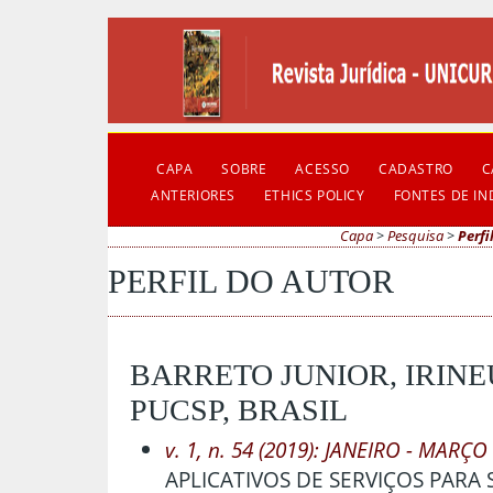
CAPA
SOBRE
ACESSO
CADASTRO
C
ANTERIORES
ETHICS POLICY
FONTES DE I
Capa
>
Pesquisa
>
Perfi
PERFIL DO AUTOR
BARRETO JUNIOR, IRINE
PUCSP, BRASIL
v. 1, n. 54 (2019): JANEIRO - MARÇO
APLICATIVOS DE SERVIÇOS PARA