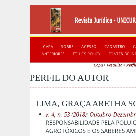
CAPA
SOBRE
ACESSO
CADASTRO
C
ANTERIORES
ETHICS POLICY
FONTES DE I
Capa
>
Pesquisa
>
Perfi
PERFIL DO AUTOR
LIMA, GRAÇA ARETHA S
v. 4, n. 53 (2018): Outubro-Dezemb
RESPONSABILIDADE PELA POLUI
AGROTÓXICOS E OS SABERES AM