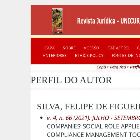
CAPA
SOBRE
ACESSO
CADASTRO
C
ANTERIORES
ETHICS POLICY
FONTES DE I
Capa
>
Pesquisa
>
Perfi
PERFIL DO AUTOR
SILVA, FELIPE DE FIGUE
v. 4, n. 66 (2021): JULHO - SETEMBR
COMPANIES’ SOCIAL ROLE APPLI
COMPLIANCE MANAGEMENT TO