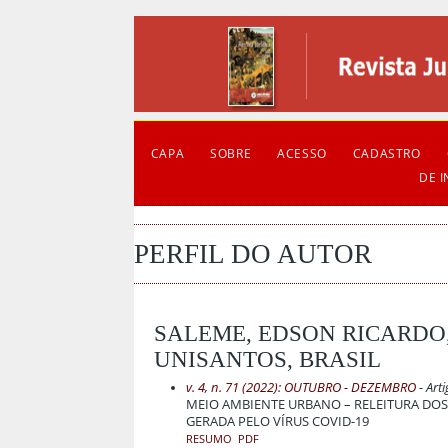
CAPA
SOBRE
ACESSO
CADASTRO
DE 
PERFIL DO AUTOR
SALEME, EDSON RICARDO,
UNISANTOS, BRASIL
v. 4, n. 71 (2022): OUTUBRO - DEZEMBRO
- Art
MEIO AMBIENTE URBANO – RELEITURA DOS 
GERADA PELO VÍRUS COVID-19
RESUMO
PDF