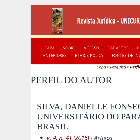
CAPA
SOBRE
ACESSO
CADASTRO
C
ANTERIORES
ETHICS POLICY
FONTES DE I
Capa
>
Pesquisa
>
Perfi
PERFIL DO AUTOR
SILVA, DANIELLE FONSE
UNIVERSITÁRIO DO PARÁ
BRASIL
v. 4, n. 41 (2015)
- Artigos