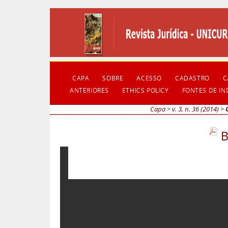
CAPA
SOBRE
ACESSO
CADASTRO
C
ANTERIORES
ETHICS POLICY
FONTES DE I
Capa
>
v. 3, n. 36 (2014)
>
B