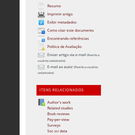
Resumo
Imprimir artigo
Exibir metadados
Como citar este documento
Encontrando referências
Política de Avaliação
Enviar artigo via e-mail
(Restrito a
usuários cadastrados)
E-mail ao autor
(Restrito a usuários
cadastrados)
ITENS RELACIONADOS
Author's work
Related studies
Book reviews
Pay-per-view
Surveys
Soc sci data