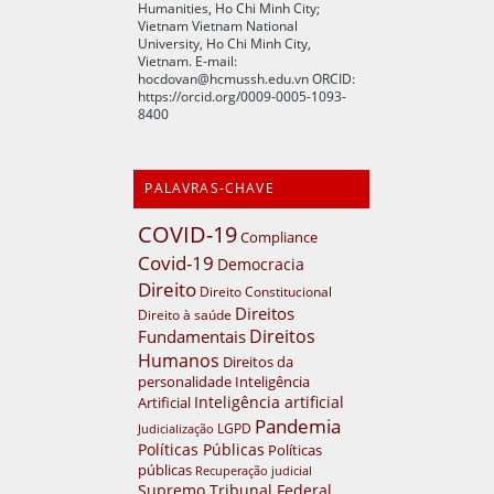
Humanities, Ho Chi Minh City;
Vietnam Vietnam National
University, Ho Chi Minh City,
Vietnam. E-mail:
hocdovan@hcmussh.edu.vn
ORCID:
https://orcid.org/0009-0005-1093-
8400
PALAVRAS-CHAVE
COVID-19
Compliance
Covid-19
Democracia
Direito
Direito Constitucional
Direitos
Direito à saúde
Direitos
Fundamentais
Humanos
Direitos da
personalidade
Inteligência
Inteligência artificial
Artificial
Pandemia
LGPD
Judicialização
Políticas Públicas
Políticas
públicas
Recuperação judicial
Supremo Tribunal Federal