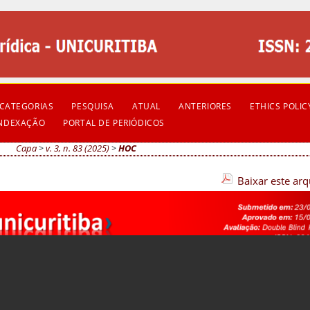
CATEGORIAS
PESQUISA
ATUAL
ANTERIORES
ETHICS POLIC
INDEXAÇÃO
PORTAL DE PERIÓDICOS
Capa
>
v. 3, n. 83 (2025)
>
HOC
Baixar este ar