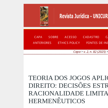
CAPA
SOBRE
ACESSO
CADASTRO
C
ANTERIORES
ETHICS POLICY
FONTES DE I
Capa
>
v. 2, n. 82 (2025)
TEORIA DOS JOGOS APL
DIREITO: DECISÕES EST
RACIONALIDADE LIMITA
HERMENÊUTICOS