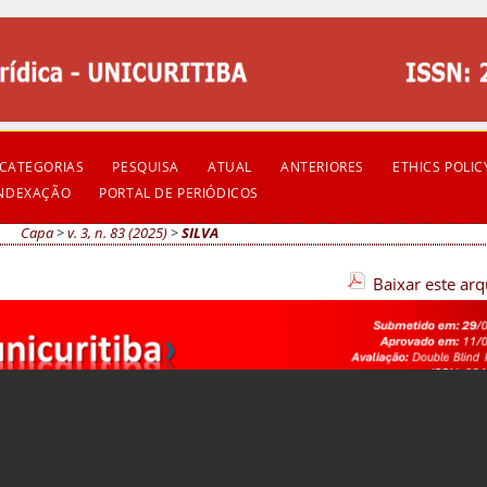
CATEGORIAS
PESQUISA
ATUAL
ANTERIORES
ETHICS POLIC
INDEXAÇÃO
PORTAL DE PERIÓDICOS
Capa
>
v. 3, n. 83 (2025)
>
SILVA
Baixar este ar