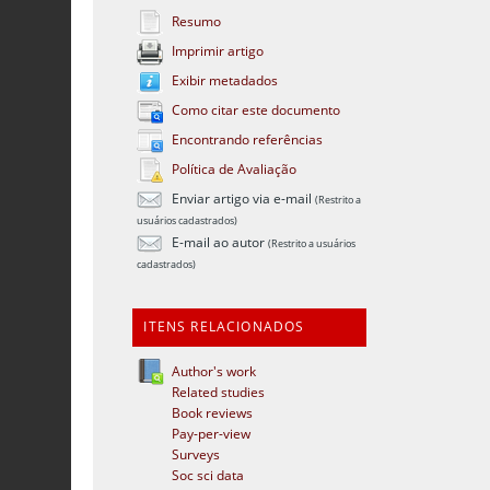
Resumo
Imprimir artigo
Exibir metadados
Como citar este documento
Encontrando referências
Política de Avaliação
Enviar artigo via e-mail
(Restrito a
usuários cadastrados)
E-mail ao autor
(Restrito a usuários
cadastrados)
ITENS RELACIONADOS
Author's work
Related studies
Book reviews
Pay-per-view
Surveys
Soc sci data