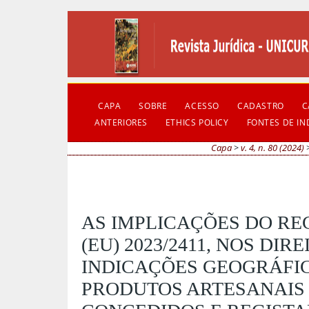
CAPA
SOBRE
ACESSO
CADASTRO
C
ANTERIORES
ETHICS POLICY
FONTES DE I
Capa
>
v. 4, n. 80 (2024)
AS IMPLICAÇÕES DO R
(EU) 2023/2411, NOS DIR
INDICAÇÕES GEOGRÁFI
PRODUTOS ARTESANAIS 