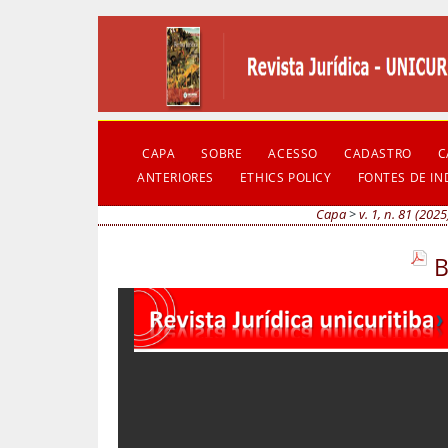
CAPA
SOBRE
ACESSO
CADASTRO
C
ANTERIORES
ETHICS POLICY
FONTES DE I
Capa
>
v. 1, n. 81 (2025
B