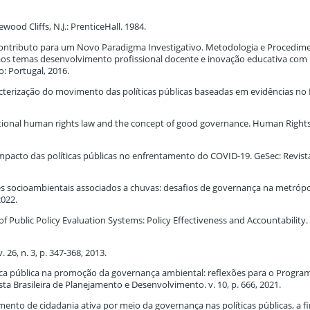
ood Cliffs, N.J.: PrenticeHall. 1984.
: Contributo para um Novo Paradigma Investigativo. Metodologia e Procedim
a aos temas desenvolvimento profissional docente e inovação educativa com
o: Portugal, 2016.
cterização do movimento das políticas públicas baseadas em evidências no B
onal human rights law and the concept of good governance. Human Right
o impacto das políticas públicas no enfrentamento do COVID-19. GeSec: Revist
tres socioambientais associados a chuvas: desafios de governança na metróp
2022.
f Public Policy Evaluation Systems: Policy Effectiveness and Accountability.
6, n. 3, p. 347-368, 2013.
ítica pública na promoção da governança ambiental: reflexões para o Progra
a Brasileira de Planejamento e Desenvolvimento. v. 10, p. 666, 2021.
mento de cidadania ativa por meio da governança nas políticas públicas, a f