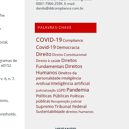
0001-7966-259X. E-mail:
danila@ddcompliance.com.br
.
The
PALAVRAS-CHAVE
n
COVID-19
Compliance
cial,
Covid-19
Democracia
Direito
Direito Constitucional
Direitos
rogramas de
Direito à saúde
, e0152.
Direitos
Fundamentais
Humanos
Direitos da
personalidade
Inteligência
 6, n. 7,
Inteligência artificial
Artificial
Pandemia
LGPD
Judicialização
Políticas Públicas
Políticas
isms.
públicas
Recuperação judicial
Supremo Tribunal Federal
Sustentabilidade
direitos humanos
hresholds.
VISITANTES