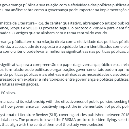
a governança pública e sua relação com a efetividade das políticas públicas e
o uma análise sobre como a governança pode impactar na implementação de
ática da Literatura - RSL de caráter qualitativo, abrangendo artigos publi
ence, Scopus e SciELO. O processo seguiu o protocolo PRISMA para identifi
cionados 27 artigos que se alinham com o tema central do estudo.
ança pública tem uma relação direta com a efetividade das políticas públic
arência, a capacidade de resposta e a equidade foram identificados como el
 como critério pode levar a melhorias significativas nas políticas públicas,
 significativa para a compreensão do papel da governança pública e sua rel
licos, formuladores de políticas e organizações governamentais podem aprim
ndo políticas públicas mais efetivas e alinhadas às necessidades da socieda
ressados em explorar a interconexão entre governança e políticas públicas
 futuras investigações.
 Públicas.
nance and its relationship with the effectiveness of public policies, seeking t
is of how governance can positively impact the implementation of public polic
stematic Literature Review (SLR), covering articles published between 201
databases. The process followed the PRISMA protocol for identifying, select
cles that align with the central theme of the study were selected.