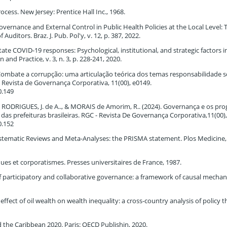
ess. New Jersey: Prentice Hall Inc., 1968.
rnance and External Control in Public Health Policies at the Local Level: 
Auditors. Braz. J. Pub. Pol'y, v. 12, p. 387, 2022.
te COVID-19 responses: Psychological, institutional, and strategic factors i
nd Practice, v. 3, n. 3, p. 228-241, 2020.
Combate a corrupção: uma articulação teórica dos temas responsabilidade so
 Revista de Governança Corporativa, 11(00), e0149.
0.149
.., RODRIGUES, J. de A.., & MORAIS de Amorim, R.. (2024). Governança e os p
 das prefeituras brasileiras. RGC - Revista De Governança Corporativa,11(00)
0.152
stematic Reviews and Meta-Analyses: the PRISMA statement. Plos Medicine, v.
ques et corporatismes. Presses universitaires de France, 1987.
f participatory and collaborative governance: a framework of causal mechan
ffect of oil wealth on wealth inequality: a cross-country analysis of policy t
the Caribbean 2020. Paris: OECD Publishin, 2020.