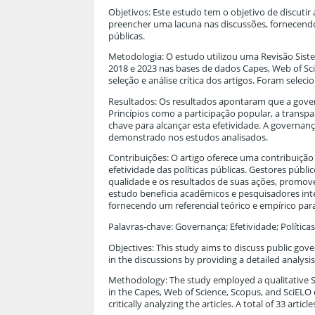
Objetivos: Este estudo tem o objetivo de discutir 
preencher uma lacuna nas discussões, fornecend
públicas.
Metodologia: O estudo utilizou uma Revisão Sistem
2018 e 2023 nas bases de dados Capes, Web of Sci
seleção e análise crítica dos artigos. Foram sele
Resultados: Os resultados apontaram que a govern
Princípios como a participação popular, a transp
chave para alcançar esta efetividade. A governança
demonstrado nos estudos analisados.
Contribuições: O artigo oferece uma contribuição
efetividade das políticas públicas. Gestores púb
qualidade e os resultados de suas ações, promove
estudo beneficia acadêmicos e pesquisadores inte
fornecendo um referencial teórico e empírico para
Palavras-chave: Governança; Efetividade; Políticas
Objectives: This study aims to discuss public gover
in the discussions by providing a detailed analys
Methodology: The study employed a qualitative Sy
in the Capes, Web of Science, Scopus, and SciELO 
critically analyzing the articles. A total of 33 arti