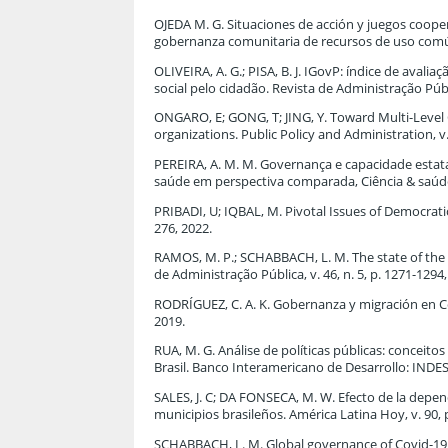
OJEDA M. G. Situaciones de acción y juegos coopera
gobernanza comunitaria de recursos de uso común. 
OLIVEIRA, A. G.; PISA, B. J. IGovP: índice de ava
social pelo cidadão. Revista de Administração Públic
ONGARO, E; GONG, T; JING, Y. Toward Multi-Level 
organizations. Public Policy and Administration, v. 
PEREIRA, A. M. M. Governança e capacidade estat
saúde em perspectiva comparada, Ciência & saúde 
PRIBADI, U; IQBAL, M. Pivotal Issues of Democratic 
276, 2022.
RAMOS, M. P.; SCHABBACH, L. M. The state of the a
de Administração Pública, v. 46, n. 5, p. 1271-1294,
RODRÍGUEZ, C. A. K. Gobernanza y migración en Cent
2019.
RUA, M. G. Análise de políticas públicas: conceit
Brasil. Banco Interamericano de Desarrollo: INDES
SALES, J. C; DA FONSECA, M. W. Efecto de la depend
municipios brasileños. América Latina Hoy, v. 90, 
SCHABBACH, L. M. Global governance of Covid-19 a