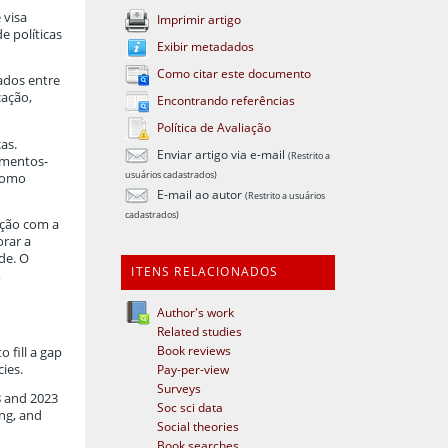
 visa
Imprimir artigo
 políticas
Exibir metadados
Como citar este documento
cados entre
cação,
Encontrando referências
Política de Avaliação
as.
Enviar artigo via e-mail
(Restrito a
ementos-
usuários cadastrados)
 como
E-mail ao autor
(Restrito a usuários
cadastrados)
ação com a
orar a
de. O
ITENS RELACIONADOS
,
Author's work
Related studies
Book reviews
o fill a gap
ies.
Pay-per-view
Surveys
8 and 2023
Soc sci data
ing, and
Social theories
Book searches