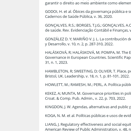
garantir o direito ao meio ambiente como elemento d
GODOI, H. et al. Óbices da governança pública e s
Cadernos de Saúde Pública, v. 36, 2020.
GONÇALVES, R.S.; BORGES, T.J.G.; GONÇALVES, A.O
de saúde. Rev. Evidenciação Contábil e Finanças, v.
GONZÁLEZ D. Y; MARIÑO V. J. L. La contribución de
y Desarrollo, v. 10, n. 2, p. 287-310, 2022.
HALÁSKOVÁ, R; HALÁSKOVÁ, M; POMPA, M. The Eff
Governance in European Countries. Scientific Pape
31, n. 1, 2023.
HAMBLETON, R; SWEETING, D; OLIVER, T. Place, po
Bristol, UK. Leadership, v. 18, n. 1, p. 81-101, 2022.
HOWLETT, M.; RAMESH, M.; PERL, A. Política pública
KEKEZ, A; MUNTA, M. Governance priorities in polit
Croat. & Comp. Pub. Admin., v. 22, p. 703, 2022.
KINGDON, J. W. Agendas, alternativas and public pol
KOGA, N. M. et al. Políticas públicas e usos de evi
LIANG, J. Regulatory effectiveness and social equi
American Review of Public Administration, v. 48, n.