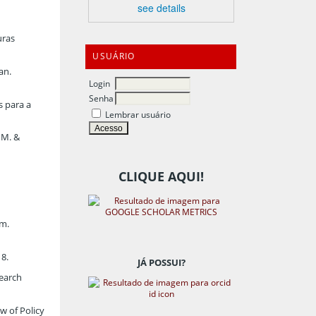
see details
uras
USUÁRIO
an.
Login
Senha
s para a
Lembrar usuário
 M. &
CLIQUE AQUI!
am.
18.
JÁ POSSUI?
search
w of Policy