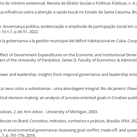
o mínimo existencial. Revista de Direito Sociais e Políticas Públicas, v. 4, 
ua influência sobre a atenção à saúde bucal no Estado de Santa Catarina, Bra
. Governança pública, evidenciação e amplitude de participação social em 
10 n.1, p.36-51, 2022.
 la gobernanza a la gestión municipal del déficit habitacional en Cuba. Coo
ect of Government Expenditures on the Economic and Institutional Dimen
rs of the University of Pardubice. Series D, Faculty of Economics & Administr
wer and leadership: Insights from mayoral governance and leadership inno
: seus ciclos e subsistemas - uma abordagem integral. Rio de Janeiro: Elsevi
ical decision-making: an analysis of process-oriented goals in Croatian public
icies. 2. ed. Ann Arbor, : University of Michigan, 2003.
dências no Brasil: Conceitos, métodos, contextos e práticas. Brasília: IPEA, 20
ty in environmental governance: Assessing goal conflict, trade-off, and syne
 7, p. 761-776, 2018.