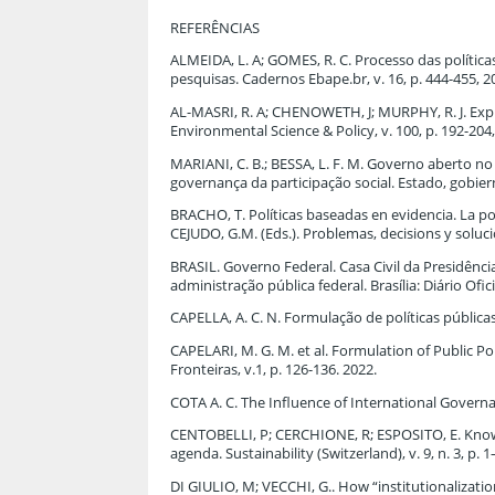
REFERÊNCIAS
ALMEIDA, L. A; GOMES, R. C. Processo das políticas
pesquisas. Cadernos Ebape.br, v. 16, p. 444-455, 2
AL-MASRI, R. A; CHENOWETH, J; MURPHY, R. J. Expl
Environmental Science & Policy, v. 100, p. 192-204,
MARIANI, C. B.; BESSA, L. F. M. Governo aberto 
governança da participação social. Estado, gobierno,
BRACHO, T. Políticas baseadas en evidencia. La po
CEJUDO, G.M. (Eds.). Problemas, decisions y soluci
BRASIL. Governo Federal. Casa Civil da Presidênci
administração pública federal. Brasília: Diário Ofic
CAPELLA, A. C. N. Formulação de políticas públicas
CAPELARI, M. G. M. et al. Formulation of Public Po
Fronteiras, v.1, p. 126-136. 2022.
COTA A. C. The Influence of International Governa
CENTOBELLI, P; CERCHIONE, R; ESPOSITO, E. Knowl
agenda. Sustainability (Switzerland), v. 9, n. 3, p. 
DI GIULIO, M; VECCHI, G.. How “institutionalizatio