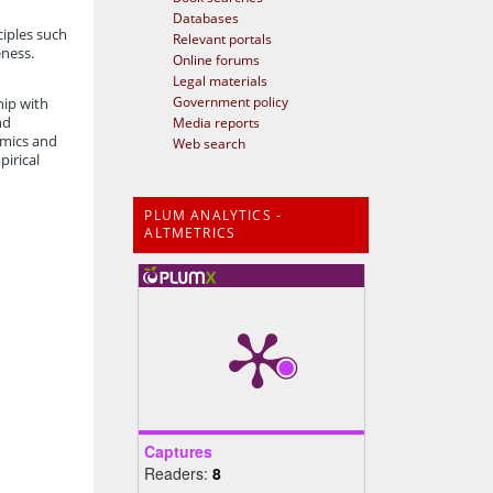
Databases
ciples such
Relevant portals
eness.
Online forums
Legal materials
Government policy
hip with
Media reports
nd
emics and
Web search
pirical
PLUM ANALYTICS -
ALTMETRICS
Captures
Readers:
8