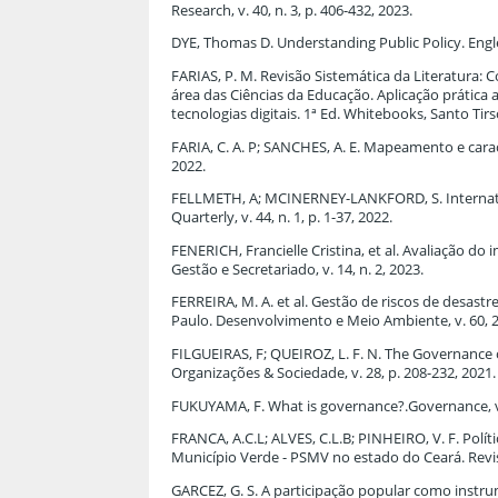
Research, v. 40, n. 3, p. 406-432, 2023.
DYE, Thomas D. Understanding Public Policy. Englew
FARIAS, P. M. Revisão Sistemática da Literatura
área das Ciências da Educação. Aplicação prátic
tecnologias digitais. 1ª Ed. Whitebooks, Santo Tirs
FARIA, C. A. P; SANCHES, A. E. Mapeamento e cara
2022.
FELLMETH, A; MCINERNEY-LANKFORD, S. Internati
Quarterly, v. 44, n. 1, p. 1-37, 2022.
FENERICH, Francielle Cristina, et al. Avaliação d
Gestão e Secretariado, v. 14, n. 2, 2023.
FERREIRA, M. A. et al. Gestão de riscos de desas
Paulo. Desenvolvimento e Meio Ambiente, v. 60, 
FILGUEIRAS, F; QUEIROZ, L. F. N. The Governance o
Organizações & Sociedade, v. 28, p. 208-232, 2021.
FUKUYAMA, F. What is governance?.Governance, v. 2
FRANCA, A.C.L; ALVES, C.L.B; PINHEIRO, V. F. Pol
Município Verde - PSMV no estado do Ceará. Revist
GARCEZ, G. S. A participação popular como instru