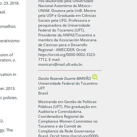
Pós-doutorado pela Universidad
p. 23. 2018.
Nacional Autonóma do México -
UNAM. Doutora pela UnB. Mestre
sil.
pela USP e Graduada em Ciências
Sociais pela UFG. Professora e
pesquisadora da Universidade
conselhos
Federal do Tocantins (UFT),
Presidente da ANPAE/Tocantins e
membro da Associación Mexicana
perativismo
de Ciencias para o Desarollo
Regional - AMECIDER. Orcid:
https://orcid.org/0000-0002-3323-
sion of
7712. E-mail:
ation, v.
monicars@mail.uft.edu.br
.
vation in
Danila Resende Duarte MARVÃO
Universidade Federal do Tocantins-
UFT
er, 2013.
Brasil
 policies.
Mestranda em Gestão de Políticas
Públicas (UFT). Pós-graduação em
Auditoria e Controladoria.
Coordenadora Regional do
22.
Compliance Women Committee no
Tocantins e do Comitê de
rgy. The
Compliance da Rede Governança
Brasil. Orcid: https://orcid.org/0000-