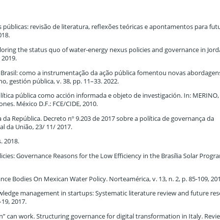
 públicas: revisão de literatura, reflexões teóricas e apontamentos para fut
018.
oring the status quo of water-energy nexus policies and governance in Jord
 2019.
no Brasil: como a instrumentação da ação pública fomentou novas abordagen
 gestión pública, v. 38, pp. 11–33. 2022.
lítica pública como acción informada e objeto de investigación. In: MERINO,
ones. México D.F.: FCE/CIDE, 2010.
a da República. Decreto nº 9.203 de 2017 sobre a política de governança da
ial da União, 23/ 11/ 2017.
. 2018.
licies: Governance Reasons for the Low Efficiency in the Brasília Solar Progr
nce Bodies On Mexican Water Policy. Norteamérica, v. 13, n. 2, p. 85-109, 20
edge management in startups: Systematic literature review and future re
1–19, 2017.
n” can work. Structuring governance for digital transformation in Italy. Revie