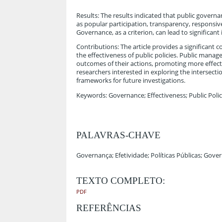
Results: The results indicated that public governan
as popular participation, transparency, responsive
Governance, as a criterion, can lead to significan
Contributions: The article provides a significant 
the effectiveness of public policies. Public man
outcomes of their actions, promoting more effecti
researchers interested in exploring the intersect
frameworks for future investigations.
Keywords: Governance; Effectiveness; Public Polic
PALAVRAS-CHAVE
Governança; Efetividade; Políticas Públicas; Gove
TEXTO COMPLETO:
PDF
REFERÊNCIAS