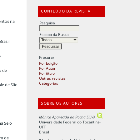
CONTEÚDO DA REVISTA
entos na
Pesquisa
Escopo da Busca
rasil.
s
Procurar
Por Edição
Por Autor
a de
Por título
Outras revistas
Categorias
ole de São
SOBRE OS AUTORES
Mônica Aparecida da Rocha SILVA
Universidade Federal do Tocantins-
ma Selo
UFT
Brasil
im de