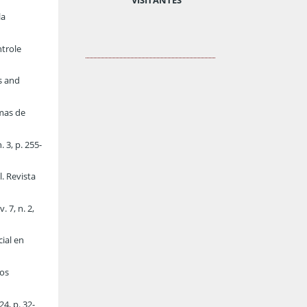
la
ntrole
s and
emas de
 3, p. 255-
. Revista
 7, n. 2,
cial en
los
4, p. 32-