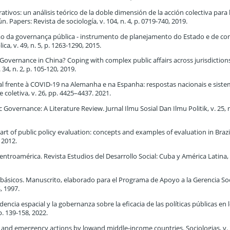
tivos: un análisis teórico de la doble dimensión de la acción colectiva para 
Papers: Revista de sociología, v. 104, n. 4, p. 0719-740, 2019.
liação da governança pública - instrumento de planejamento do Estado e de co
a, v. 49, n. 5, p. 1263-1290, 2015.
Governance in China? Coping with complex public affairs across jurisdiction
34, n. 2, p. 105-120, 2019.
al frente à COVID-19 na Alemanha e na Espanha: respostas nacionais e sist
coletiva, v. 26, pp. 4425–4437. 2021.
Governance: A Literature Review. Jurnal Ilmu Sosial Dan Ilmu Politik, v. 25, n.
rt of public policy evaluation: concepts and examples of evaluation in Brazil
 2012.
roamérica. Revista Estudios del Desarrollo Social: Cuba y América Latina, v.
os básicos. Manuscrito, elaborado para el Programa de Apoyo a la Gerencia So
, 1997.
encia espacial y la gobernanza sobre la eficacia de las políticas públicas en 
p. 139-158, 2022.
nd emergency actions by lowand middle-income countries. Sociologias, v. 2