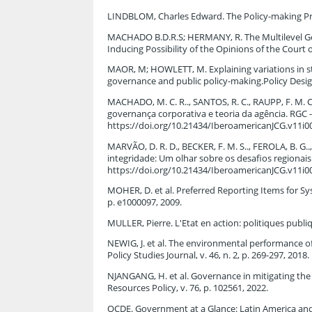
LINDBLOM, Charles Edward. The Policy-making Proc
MACHADO B.D.R.S; HERMANY, R. The Multilevel Gove
Inducing Possibility of the Opinions of the Court of 
MAOR, M; HOWLETT, M. Explaining variations in sta
governance and public policy-making.Policy Design a
MACHADO, M. C. R.., SANTOS, R. C., RAUPP, F. M. 
governança corporativa e teoria da agência. RGC -
https://doi.org/10.21434/IberoamericanJCG.v11i0
MARVÃO, D. R. D., BECKER, F. M. S.., FEROLA, B. G
integridade: Um olhar sobre os desafios regionais
https://doi.org/10.21434/IberoamericanJCG.v11i0
MOHER, D. et al. Preferred Reporting Items for Sy
p. e1000097, 2009.
MULLER, Pierre. L'Etat en action: politiques publi
NEWIG, J. et al. The environmental performance o
Policy Studies Journal, v. 46, n. 2, p. 269-297, 2018.
NJANGANG, H. et al. Governance in mitigating the e
Resources Policy, v. 76, p. 102561, 2022.
OCDE. Government at a Glance: Latin America and 