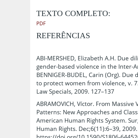
TEXTO COMPLETO:
PDF
REFERÊNCIAS
ABI-MERSHED, Elizabeth A.H. Due dil
gender-based violence in the Inter-A
BENNIGER-BUDEL, Carin (Org). Due di
to protect women from violence, v. 73
Law Specials, 2009. 127–137
ABRAMOVICH, Víctor. From Massive Vi
Patterns: New Approaches and Classic
American Human Rights System. Sur, 
Human Rights. Dec;6(11):6–39, 2009.
https://doi.org/10.1590/S1806-6445