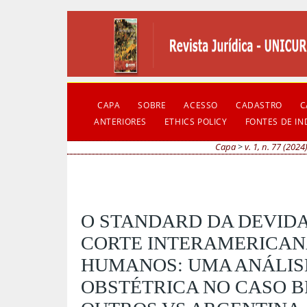
CAPA
SOBRE
ACESSO
CADASTRO
C
ANTERIORES
ETHICS POLICY
FONTES DE I
Capa
>
v. 1, n. 77 (2024
O STANDARD DA DEVIDA
CORTE INTERAMERICANA
HUMANOS: UMA ANÁLISE
OBSTÉTRICA NO CASO B