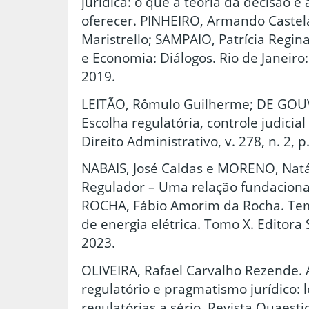
jurídica: o que a teoria da decisão e
oferecer. PINHEIRO, Armando Castela
Maristrello; SAMPAIO, Patrícia Regina
e Economia: Diálogos. Rio de Janeiro:
2019.
LEITÃO, Rômulo Guilherme; DE GOUV
Escolha regulatória, controle judicia
Direito Administrativo, v. 278, n. 2, p
NABAIS, José Caldas e MORENO, Natál
Regulador – Uma relação fundacional 
ROCHA, Fábio Amorim da Rocha. Tema
de energia elétrica. Tomo X. Editora S
2023.
OLIVEIRA, Rafael Carvalho Rezende. 
regulatório e pragmatismo jurídico:
regulatórias a sério. Revista Quaestio 