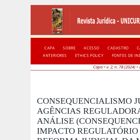
CAPA
SOBRE
ACESSO
CADASTRO
C
ANTERIORES
ETHICS POLICY
FONTES DE I
Capa
>
v. 2, n. 78 (2024)
>
CONSEQUENCIALISMO JU
AGÊNCIAS REGULADORAS
ANÁLISE (CONSEQUENCI
IMPACTO REGULATÓRIO 