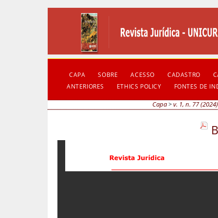
CAPA
SOBRE
ACESSO
CADASTRO
C
ANTERIORES
ETHICS POLICY
FONTES DE I
Capa
>
v. 1, n. 77 (2024)
B