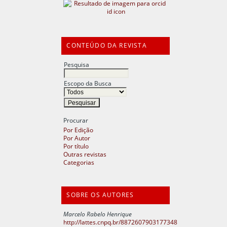
CONTEÚDO DA REVISTA
Pesquisa
Escopo da Busca
Procurar
Por Edição
Por Autor
Por título
Outras revistas
Categorias
SOBRE OS AUTORES
Marcelo Rabelo Henrique
http://lattes.cnpq.br/8872607903177348