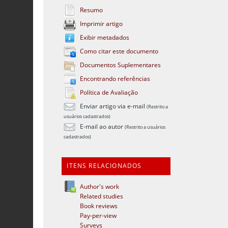
Resumo
Imprimir artigo
Exibir metadados
Como citar este documento
Documentos Suplementares
Encontrando referências
Política de Avaliação
Enviar artigo via e-mail
(Restrito a
usuários cadastrados)
E-mail ao autor
(Restrito a usuários
cadastrados)
ITENS RELACIONADOS
Author's work
Related studies
Book reviews
Pay-per-view
Surveys