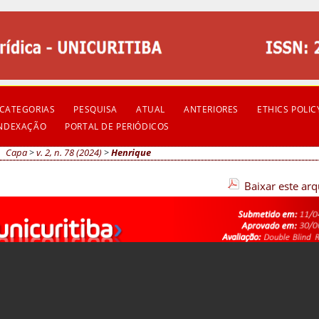
CATEGORIAS
PESQUISA
ATUAL
ANTERIORES
ETHICS POLIC
INDEXAÇÃO
PORTAL DE PERIÓDICOS
Capa
>
v. 2, n. 78 (2024)
>
Henrique
Baixar este ar