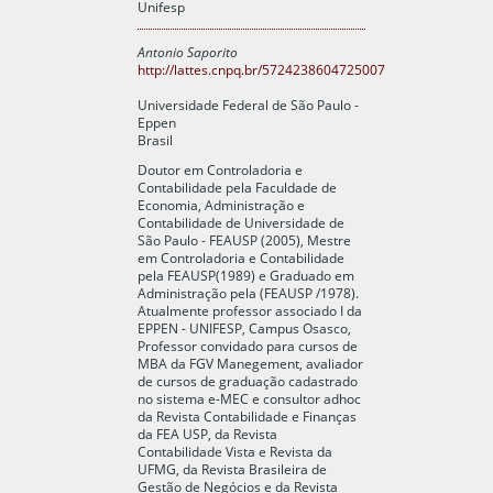
Unifesp
Antonio Saporito
http://lattes.cnpq.br/5724238604725007
Universidade Federal de São Paulo -
Eppen
Brasil
Doutor em Controladoria e
Contabilidade pela Faculdade de
Economia, Administração e
Contabilidade de Universidade de
São Paulo - FEAUSP (2005), Mestre
em Controladoria e Contabilidade
pela FEAUSP(1989) e Graduado em
Administração pela (FEAUSP /1978).
Atualmente professor associado I da
EPPEN - UNIFESP, Campus Osasco,
Professor convidado para cursos de
MBA da FGV Manegement, avaliador
de cursos de graduação cadastrado
no sistema e-MEC e consultor adhoc
da Revista Contabilidade e Finanças
da FEA USP, da Revista
Contabilidade Vista e Revista da
UFMG, da Revista Brasileira de
Gestão de Negócios e da Revista