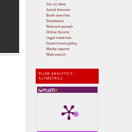
Soc sci data
Social theories
Book searches
Databases
Relevant portals
Online forums
Legal materials
Government policy
Media reports
Web search
PLUM ANALYTICS -
ALTMETRICS