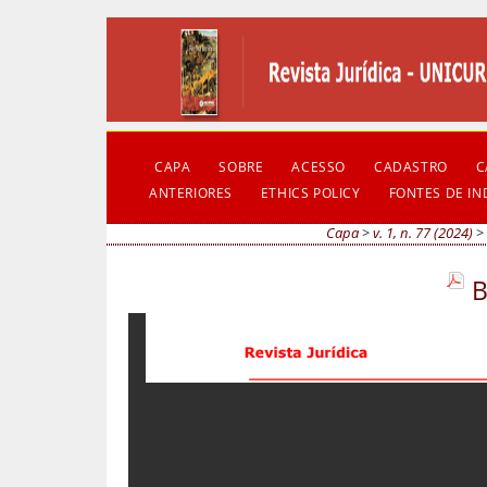
CAPA
SOBRE
ACESSO
CADASTRO
C
ANTERIORES
ETHICS POLICY
FONTES DE I
Capa
>
v. 1, n. 77 (2024)
>
B