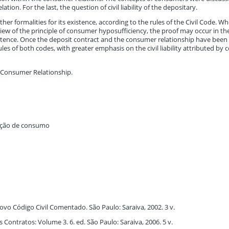
ation. For the last, the question of civil liability of the depositary.
her formalities for its existence, according to the rules of the Civil Code. Wh
 view of the principle of consumer hyposufficiency, the proof may occur in t
istence. Once the deposit contract and the consumer relationship have been
rules of both codes, with greater emphasis on the civil liability attributed b
; Consumer Relationship.
elação de consumo
o Código Civil Comentado. São Paulo: Saraiva, 2002. 3 v.
 Contratos: Volume 3. 6. ed. São Paulo: Saraiva, 2006. 5 v.