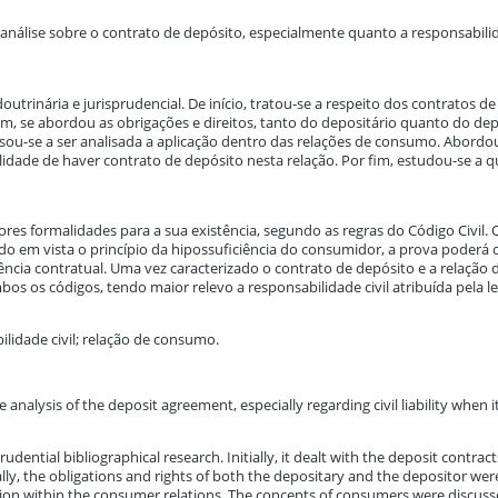
 análise sobre o contrato de depósito, especialmente quanto a responsabilid
utrinária e jurisprudencial. De início, tratou-se a respeito dos contratos de
im, se abordou as obrigações e direitos, tanto do depositário quanto do dep
sou-se a ser analisada a aplicação dentro das relações de consumo. Abordo
idade de haver contrato de depósito nesta relação. Por fim, estudou-se a 
res formalidades para a sua existência, segundo as regras do Código Civil
do em vista o princípio da hipossuficiência do consumidor, a prova poderá 
ência contratual. Uma vez caracterizado o contrato de depósito e a relação 
os os códigos, tendo maior relevo a responsabilidade civil atribuída pela le
lidade civil; relação de consumo.
e analysis of the deposit agreement, especially regarding civil liability when it
dential bibliographical research. Initially, it dealt with the deposit contract
ally, the obligations and rights of both the depositary and the depositor wer
ation within the consumer relations. The concepts of consumers were discus