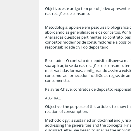
Objetivo: este artigo tem por objetivo apresentar
nas relações de consumo.
Metodologia: apoia-se em pesquisa bibliográfica do
abordando as generalidades e os conceitos. Por f
Analisadas questões pertinentes ao contrato, pas
conceitos modernos de consumidores e a possibil
responsabilidade civil do depositário.
Resultados: O contrato de depósito dispensa maio
sua aplicação se dá nas relações de consumo, ten
mais variadas formas, configurando assim a exist
consumo, ao fornecedor incidirão as regras de amb
consumerista.
Palavras-Chave: contratos de depósito; responsabi
ABSTRACT
Objective: the purpose of this article is to show th
relation of consumption.
Methodology: is sustained on doctrinal and jurispru
addressing the generalities and the concepts. Fin
discussed. After, we began to analyze the applic