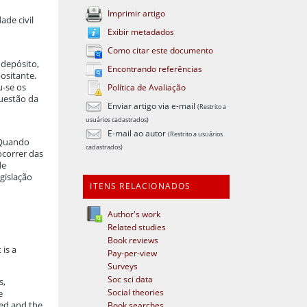
Imprimir artigo
ade civil
Exibir metadados
Como citar este documento
 depósito,
Encontrando referências
ositante.
u-se os
Política de Avaliação
questão da
Enviar artigo via e-mail
(Restrito a
usuários cadastrados)
E-mail ao autor
(Restrito a usuários
. Quando
cadastrados)
ocorrer das
de
gislação
ITENS RELACIONADOS
Author's work
Related studies
Book reviews
 is a
Pay-per-view
Surveys
Soc sci data
s,
Social theories
e
sed and the
Book searches