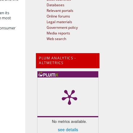
Databases
Relevant portals
en its
Online forums
he most
Legal materials
Government policy
y consumer
Media reports
Web search
PLUM ANALYTICS -
ALTMETRICS
No metrics available.
see details