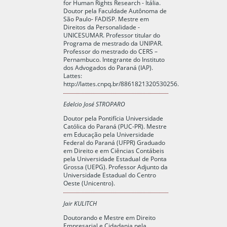
for Human Rights Research - Itália.
Doutor pela Faculdade Autônoma de
São Paulo- FADISP. Mestre em
Direitos da Personalidade -
UNICESUMAR. Professor titular do
Programa de mestrado da UNIPAR.
Professor do mestrado do CERS –
Pernambuco. Integrante do Instituto
dos Advogados do Paraná (IAP).
Lattes:
http://lattes.cnpq.br/8861821320530256.
Edelcio José STROPARO
Doutor pela Pontifícia Universidade
Católica do Paraná (PUC-PR). Mestre
em Educação pela Universidade
Federal do Paraná (UFPR) Graduado
em Direito e em Ciências Contábeis
pela Universidade Estadual de Ponta
Grossa (UEPG). Professor Adjunto da
Universidade Estadual do Centro
Oeste (Unicentro).
Jair KULITCH
Doutorando e Mestre em Direito
Empresarial e Cidadania pela