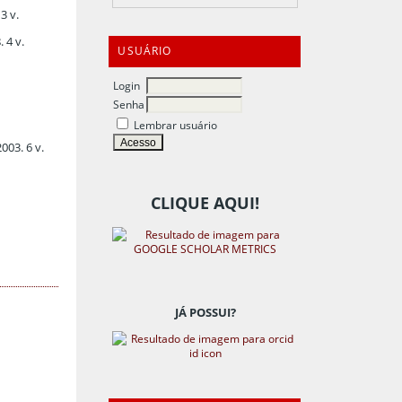
3 v.
 4 v.
USUÁRIO
Login
.
Senha
Lembrar usuário
003. 6 v.
CLIQUE AQUI!
JÁ POSSUI?