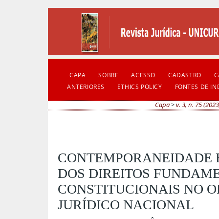
CAPA
SOBRE
ACESSO
CADASTRO
C
ANTERIORES
ETHICS POLICY
FONTES DE I
Capa
>
v. 3, n. 75 (2023
CONTEMPORANEIDADE E
DOS DIREITOS FUNDAME
CONSTITUCIONAIS NO 
JURÍDICO NACIONAL