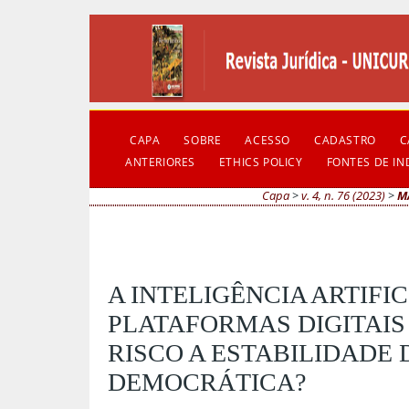
CAPA
SOBRE
ACESSO
CADASTRO
C
ANTERIORES
ETHICS POLICY
FONTES DE I
Capa
>
v. 4, n. 76 (2023)
>
M
A INTELIGÊNCIA ARTIFI
PLATAFORMAS DIGITAIS
RISCO A ESTABILIDADE
DEMOCRÁTICA?