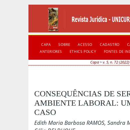
CAPA
SOBRE
ACESSO
CADASTRO
C
ANTERIORES
ETHICS POLICY
FONTES DE I
Capa
>
v. 5, n. 72 (2022)
CONSEQUÊNCIAS DE SE
AMBIENTE LABORAL: U
CASO
Edith Maria Barbosa RAMOS, Sandra 