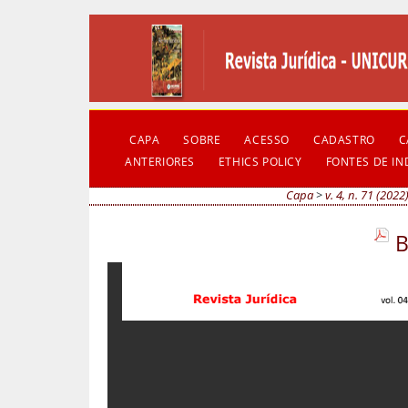
CAPA
SOBRE
ACESSO
CADASTRO
C
ANTERIORES
ETHICS POLICY
FONTES DE I
Capa
>
v. 4, n. 71 (2022
B