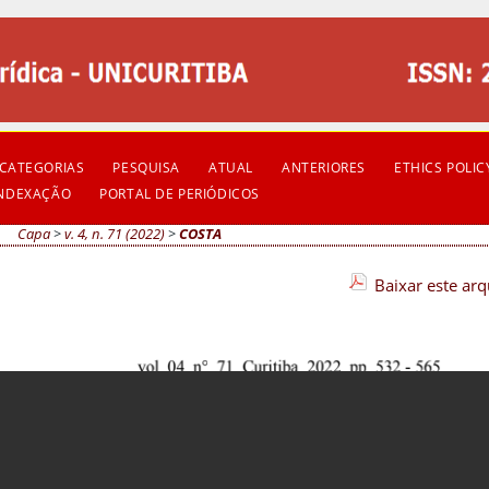
CATEGORIAS
PESQUISA
ATUAL
ANTERIORES
ETHICS POLIC
INDEXAÇÃO
PORTAL DE PERIÓDICOS
Capa
>
v. 4, n. 71 (2022)
>
COSTA
Baixar este ar