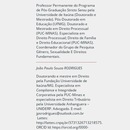
Professor Permanente do Programa
de Pós-Graduação
Stricto Sensu
pela
Universidade de Itaúna (Doutorado e
Mestrado). Pós-Doutorado em
Educação (UFMG). Doutorado e
Mestrado em Direito Processual
(PUC-MINAS). Especialista em
Direito Processual; Direito de Família
e Direito Educacional (PUC-MINAS).
Coordenador do Grupo de Pesquisa
Gênero, Sexualidade E Direitos
Fundamentais.
João Paulo Souza RODRIGUES
Doutorando e mestre em Direito
pela Fundação Universidade de
Itaúna/MG. Especialista em
Compliance
e Integridade
Corporativa pela PUC-Minas e
especialista em Direito Tributário
pela Universidade Anhanguera –
UNIDERP. Advogado. E-mail:
jpsrodrigues@outlook.com.br
Lattes:
http://lattes.cnpq.br/3731326713218575.
ORCID Id: https://orcid.org/0000-