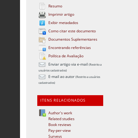
Resumo
Imprimir artigo
Exibir metadados
Como citar este documento
Documentos Suplementares
Encontrando referências
Política de Avaliação
Enviar artigo via e-mail
(Restrito a
usuários cadastrados)
E-mail ao autor
(Restrito a usuários
cadastrados)
ITENS RELACIONADOS
Author's work
Related studies
Book reviews
Pay-per-view
Surveys