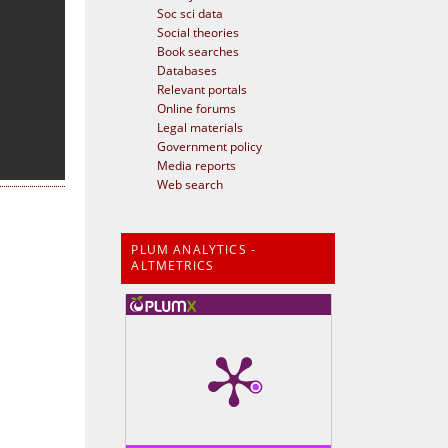
Soc sci data
Social theories
Book searches
Databases
Relevant portals
Online forums
Legal materials
Government policy
Media reports
Web search
PLUM ANALYTICS -
ALTMETRICS