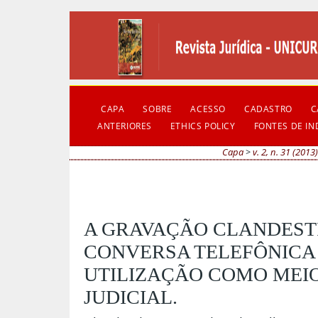
CAPA
SOBRE
ACESSO
CADASTRO
C
ANTERIORES
ETHICS POLICY
FONTES DE I
Capa
>
v. 2, n. 31 (2013)
A GRAVAÇÃO CLANDEST
CONVERSA TELEFÔNICA 
UTILIZAÇÃO COMO MEIO
JUDICIAL.