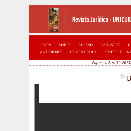
CAPA
SOBRE
ACESSO
CADASTRO
C
ANTERIORES
ETHICS POLICY
FONTES DE I
Capa
>
v. 2, n. 31 (2013
B