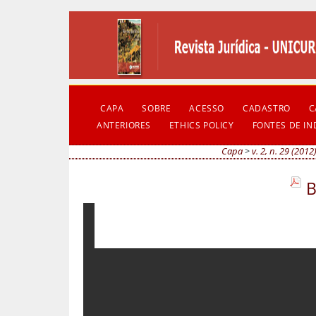
CAPA
SOBRE
ACESSO
CADASTRO
C
ANTERIORES
ETHICS POLICY
FONTES DE I
Capa
>
v. 2, n. 29 (2012
B