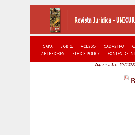
CAPA
SOBRE
ACESSO
CADASTRO
C
ANTERIORES
ETHICS POLICY
FONTES DE I
Capa
>
v. 3, n. 70 (2022
B