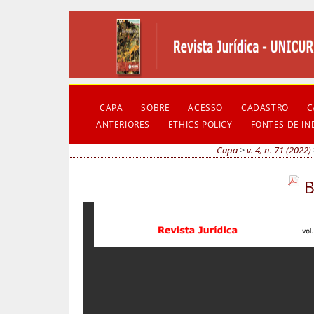
CAPA
SOBRE
ACESSO
CADASTRO
C
ANTERIORES
ETHICS POLICY
FONTES DE I
Capa
>
v. 4, n. 71 (2022)
B