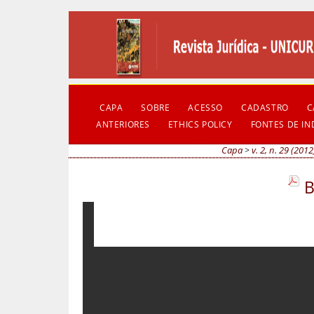
CAPA
SOBRE
ACESSO
CADASTRO
C
ANTERIORES
ETHICS POLICY
FONTES DE I
Capa
>
v. 2, n. 29 (2012
B