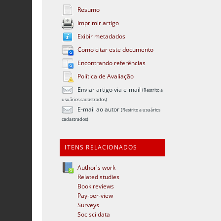
Resumo
Imprimir artigo
Exibir metadados
Como citar este documento
Encontrando referências
Política de Avaliação
Enviar artigo via e-mail
(Restrito a
usuários cadastrados)
E-mail ao autor
(Restrito a usuários
cadastrados)
ITENS RELACIONADOS
Author's work
Related studies
Book reviews
Pay-per-view
Surveys
Soc sci data