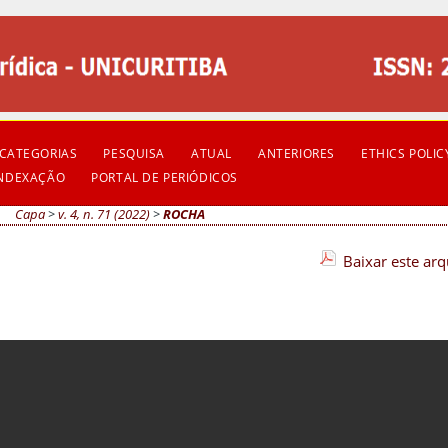
CATEGORIAS
PESQUISA
ATUAL
ANTERIORES
ETHICS POLIC
INDEXAÇÃO
PORTAL DE PERIÓDICOS
Capa
>
v. 4, n. 71 (2022)
>
ROCHA
Baixar este ar