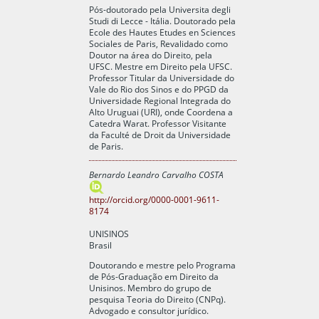
Pós-doutorado pela Universita degli
Studi di Lecce - Itália. Doutorado pela
Ecole des Hautes Etudes en Sciences
Sociales de Paris, Revalidado como
Doutor na área do Direito, pela
UFSC. Mestre em Direito pela UFSC.
Professor Titular da Universidade do
Vale do Rio dos Sinos e do PPGD da
Universidade Regional Integrada do
Alto Uruguai (URI), onde Coordena a
Catedra Warat. Professor Visitante
da Faculté de Droit da Universidade
de Paris.
Bernardo Leandro Carvalho COSTA
http://orcid.org/0000-0001-9611-
8174
UNISINOS
Brasil
Doutorando e mestre pelo Programa
de Pós-Graduação em Direito da
Unisinos. Membro do grupo de
pesquisa Teoria do Direito (CNPq).
Advogado e consultor jurídico.