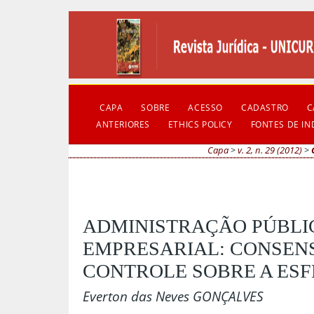
CAPA
SOBRE
ACESSO
CADASTRO
C
ANTERIORES
ETHICS POLICY
FONTES DE I
Capa
>
v. 2, n. 29 (2012)
>
ADMINISTRAÇÃO PÚBLIC
EMPRESARIAL: CONSENS
CONTROLE SOBRE A ESF
Everton das Neves GONÇALVES