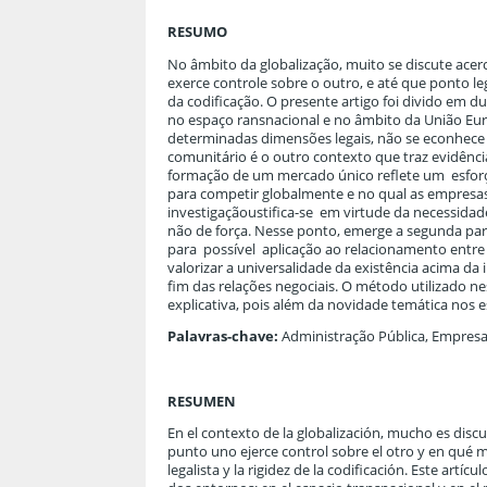
RESUMO
No âmbito da globalização, muito se discute acer
exerce controle sobre o outro, e até que ponto le
da codificação. O presente artigo foi divido em 
no espaço ransnacional e no âmbito da União Eur
determinadas dimensões legais, não se econhece m
comunitário é o outro contexto que traz evidênci
formação de um mercado único reflete um esforço
para competir globalmente e no qual as empresa
investigaçãoustifica-se em virtude da necessid
não de força. Nesse ponto, emerge a segunda par
para possível aplicação ao relacionamento entre 
valorizar a universalidade da existência acima
fim das relações negociais. O método utilizado nes
explicativa, pois além da novidade temática nos e
Palavras-chave:
Administração Pública, Empresa
RESUMEN
En el contexto de la globalización, mucho es discu
punto uno ejerce control sobre el otro y en qué m
legalista y la rigidez de la codificación. Este artí