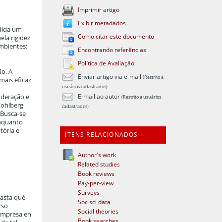
Imprimir artigo
Exibir metadados
edida um
Como citar este documento
ela rigidez
ambientes:
Encontrando referências
Política de Avaliação
ão. A
Enviar artigo via e-mail
(Restrito a
mais eficaz
usuários cadastrados)
E-mail ao autor
nderação e
(Restrito a usuários
Kohlberg
cadastrados)
 Busca-se
enquanto
tória e
ITENS RELACIONADOS
Author's work
Related studies
Book reviews
Pay-per-view
Surveys
hasta qué
Soc sci data
rso
Social theories
a empresa en
Book searches