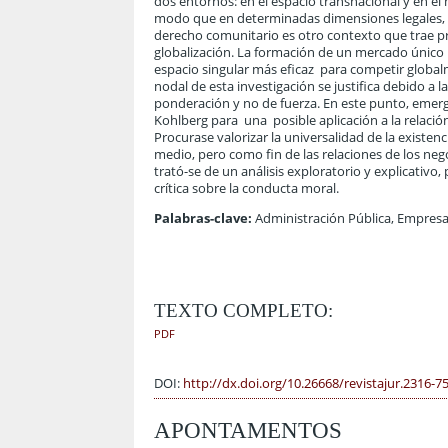
dos entornos: en el espacio transnacional y en el
modo que en determinadas dimensiones legales, no 
derecho comunitario es otro contexto que trae pr
globalización. La formación de un mercado único 
espacio singular más eficaz para competir globa
nodal de esta investigación se justifica debido 
ponderación y no de fuerza. En este punto, emerg
Kohlberg para una posible aplicación a la relación
Procurase valorizar la universalidad de la existen
medio, pero como fin de las relaciones de los nego
trató-se de un análisis exploratorio y explicativ
crítica sobre la conducta moral.
Palabras-clave:
Administración Pública, Empresa
TEXTO COMPLETO:
PDF
DOI:
http://dx.doi.org/10.26668/revistajur.2316-7
APONTAMENTOS