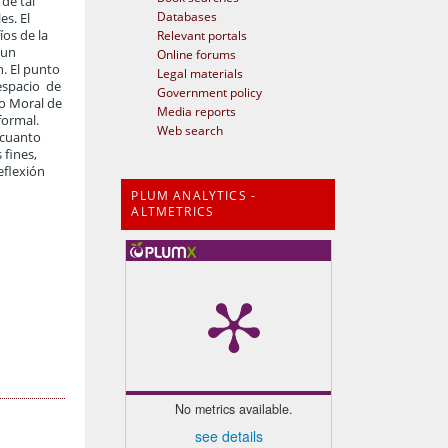
 de tal
Databases
es. El
Relevant portals
íos de la
r un
Online forums
. El punto
Legal materials
 espacio de
Government policy
lo Moral de
Media reports
formal.
Web search
n cuanto
 fines,
eflexión
PLUM ANALYTICS -
ALTMETRICS
No metrics available.
see details