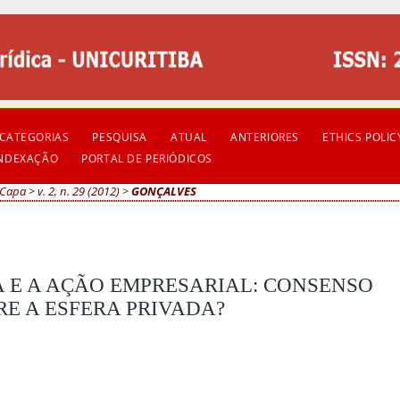
CATEGORIAS
PESQUISA
ATUAL
ANTERIORES
ETHICS POLIC
INDEXAÇÃO
PORTAL DE PERIÓDICOS
Capa
>
v. 2, n. 29 (2012)
>
GONÇALVES
 E A AÇÃO EMPRESARIAL: CONSENSO
E A ESFERA PRIVADA?