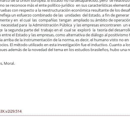
 marco de la Unión Europea. El Estado no ha desaparecido, pero se relativizo
se reconoce más el ente político-jurídico en sus características elemental
uebas con respecto a la reestructuración económica resultante de los desaf
refleja un esfuerzo combinado de las unidades del Estado, a fin de genera
lmente y en el cual las compañías tengan ampliado su ámbito de operación
a la necesidad para la Administración Pública y las empresas encontraren un
e la segunda parte del trabajo en el cual se exploró la teoría del desarrol
 entre el Estado y las empresas, como alternativa de diálogo al positivismo 
cia arriba de la instrumentación de la norma, es decir, el humano visto no e
cios. El método utilizado en esta investigación fue el inductivo. Cuanto a los
o, pues además de la novedad del tema en los estudios brasileños, hubo una r
s, Moral.
53X.v2i29.514