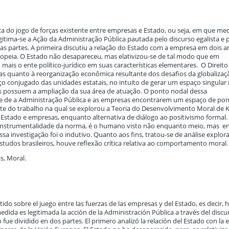
ca do jogo de forças existente entre empresas e Estado, ou seja, em que m
gitima-se a Ação da Administração Pública pautada pelo discurso egalista e p
duas partes. A primeira discutiu a relação do Estado com a empresa em dois 
opeia. O Estado não desapareceu, mas elativizou-se de tal modo que em
ais o ente político-jurídico em suas características elementares. O Direito
as quanto à reorganização econômica resultante dos desafios da globalizaç
 conjugado das unidades estatais, no intuito de gerar um espaço singular 
s possuem a ampliação da sua área de atuação. O ponto nodal dessa
ade de a Administração Pública e as empresas encontrarem um espaço de po
te do trabalho na qual se explorou a Teoria do Desenvolvimento Moral de 
Estado e empresas, enquanto alternativa de diálogo ao positivismo formal.
 da instrumentalidade da norma, é o humano visto não enquanto meio, mas 
sa investigação foi o indutivo. Quanto aos fins, tratou-se de análise explora
studos brasileiros, houve reflexão crítica relativa ao comportamento moral.
s, Moral.
tido sobre el juego entre las fuerzas de las empresas y del Estado, es decir, 
edida es legitimada la acción de la Administración Pública a través del discu
culo fue dividido en dos partes. El primero analizó la relación del Estado con l