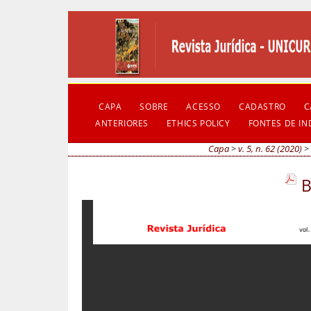
CAPA
SOBRE
ACESSO
CADASTRO
C
ANTERIORES
ETHICS POLICY
FONTES DE I
Capa
>
v. 5, n. 62 (2020)
B