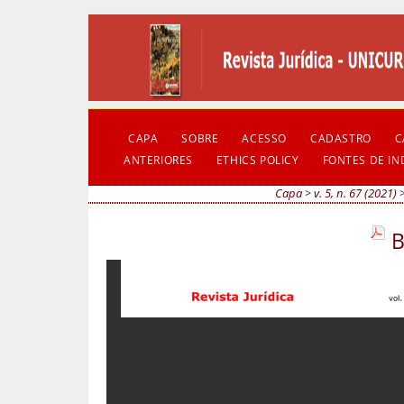
CAPA
SOBRE
ACESSO
CADASTRO
C
ANTERIORES
ETHICS POLICY
FONTES DE I
Capa
>
v. 5, n. 67 (2021)
B