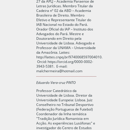
27 da APLJ – Academia Paraense de
Letras Jurídicas. Membro Titular da
Cadeira nº 02 da ABD – Academia
Brasileira de Direito. Membro
Efetivo e Representante Titular do
IAB Nacional no Estado do Pará.
Orador Oficial do IAP – Instituto dos
Advogados do Pará. Mestre e
Doutorando em Direito pela
Universidade de Lisboa. Advogado e
Professor da UNAMA – Universidade
da Amazônia. Lattes:
http://lattes.cnpq.br/9740068597004010
.
Orcid:
https://orcid.org/0000-0002-
3943-5381
. E-mail:
malchermeira@hotmail.com
Eduardo Vera-cruz PINTO
Professor Catedrático da
Universidade de Lisboa. Diretor da
Universidade Europeia: Lisboa. Juiz
Conselheiro no Tribunal Desportivo
(Federação Portuguesa de Futebol)
Coordenador da linha temática
"Tradição Jurídica Romanista em
Acção. As experiências Lusófonas" e
investigador do Centro de Estudos