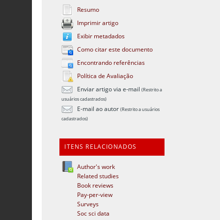
Resumo
Imprimir artigo
Exibir metadados
Como citar este documento
Encontrando referências
Política de Avaliação
Enviar artigo via e-mail
(Restrito a
usuários cadastrados)
E-mail ao autor
(Restrito a usuários
cadastrados)
ITENS RELACIONADOS
Author's work
Related studies
Book reviews
Pay-per-view
Surveys
Soc sci data