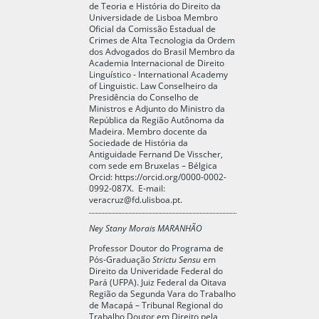
de Teoria e História do Direito da
Universidade de Lisboa Membro
Oficial da Comissão Estadual de
Crimes de Alta Tecnologia da Ordem
dos Advogados do Brasil Membro da
Academia Internacional de Direito
Linguístico - International Academy
of Linguistic. Law Conselheiro da
Presidência do Conselho de
Ministros e Adjunto do Ministro da
República da Região Autônoma da
Madeira. Membro docente da
Sociedade de História da
Antiguidade Fernand De Visscher,
com sede em Bruxelas – Bélgica
Orcid:
https://orcid.org/0000-0002-
0992-087X
. E-mail:
veracruz@fd.ulisboa.pt
.
Ney Stany Morais MARANHÃO
Professor Doutor do Programa de
Pós-Graduação
Strictu Sensu
em
Direito da Univeridade Federal do
Pará (UFPA). Juiz Federal da Oitava
Região da Segunda Vara do Trabalho
de Macapá – Tribunal Regional do
Trabalho Doutor em Direito pela