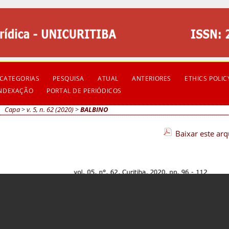
CATEGORIAS
PESQUISA
ATUAL
ANTERIORES
ETHICS POLIC
INDEXAÇÃO
PORTAL DE PERIÓDICOS
Capa
>
v. 5, n. 62 (2020)
>
BALBINO
Baixar este ar