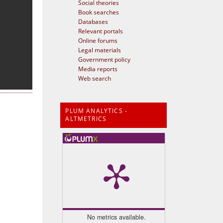
Social theories
Book searches
Databases
Relevant portals
Online forums
Legal materials
Government policy
Media reports
Web search
PLUM ANALYTICS -
ALTMETRICS
No metrics available.