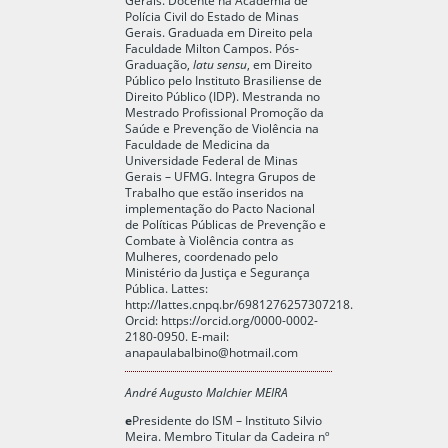
Polícia Civil do Estado de Minas
Gerais. Graduada em Direito pela
Faculdade Milton Campos. Pós-
Graduação,
latu sensu
, em Direito
Público pelo Instituto Brasiliense de
Direito Público (IDP). Mestranda no
Mestrado Profissional Promoção da
Saúde e Prevenção de Violência na
Faculdade de Medicina da
Universidade Federal de Minas
Gerais – UFMG. Integra Grupos de
Trabalho que estão inseridos na
implementação do Pacto Nacional
de Políticas Públicas de Prevenção e
Combate à Violência contra as
Mulheres, coordenado pelo
Ministério da Justiça e Segurança
Pública. Lattes:
http://lattes.cnpq.br/6981276257307218
.
Orcid:
https://orcid.org/0000-0002-
2180-0950
. E-mail:
anapaulabalbino@hotmail.com
André Augusto Malchier MEIRA
e
Presidente do ISM – Instituto Silvio
Meira. Membro Titular da Cadeira nº