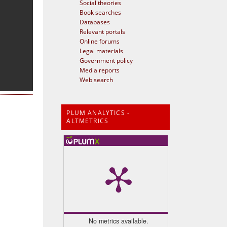
Social theories
Book searches
Databases
Relevant portals
Online forums
Legal materials
Government policy
Media reports
Web search
PLUM ANALYTICS -
ALTMETRICS
No metrics available.