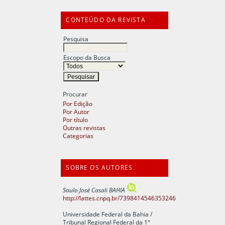
CONTEÚDO DA REVISTA
Pesquisa
Escopo da Busca
Procurar
Por Edição
Por Autor
Por título
Outras revistas
Categorias
SOBRE OS AUTORES
Saulo José Casali BAHIA
http://lattes.cnpq.br/7398414546353246
Universidade Federal da Bahia /
Tribunal Regional Federal da 1ª