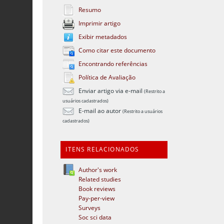
Resumo
Imprimir artigo
Exibir metadados
Como citar este documento
Encontrando referências
Política de Avaliação
Enviar artigo via e-mail
(Restrito a
usuários cadastrados)
E-mail ao autor
(Restrito a usuários
cadastrados)
ITENS RELACIONADOS
Author's work
Related studies
Book reviews
Pay-per-view
Surveys
Soc sci data