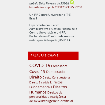
Izabela Taíse Ferreira de SOUSA
http://lattes.cnpq.br/6934232359530260
UNIFIP Centro Universitário (PB)
Brasil
Especialista em Direito
Administrativo e Gestão Pública pelo
Centro Universitário UNIFIP.
Bacharela em Direito pela mesma
instituição. Advogada (OAB/PE).
PALAVRAS-CHAVE
COVID-19
Compliance
Covid-19
Democracia
Direito
Direito Constitucional
Direitos
Direito à saúde
Direitos
Fundamentais
Humanos
Direitos da
personalidade
Inteligência
Inteligência artificial
Artificial