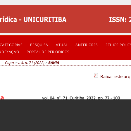
CATEGORIAS
PESQUISA
ATUAL
ANTERIORES
ETHICS POLIC
INDEXAÇÃO
PORTAL DE PERIÓDICOS
Capa
>
v. 4, n. 71 (2022)
>
BAHIA
Baixar este ar