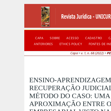
CAPA
SOBRE
ACESSO
CADASTRO
C
ANTERIORES
ETHICS POLICY
FONTES DE I
Capa
>
v. 1, n. 68 (2022)
>
PE
ENSINO-APRENDIZAGEM
RECUPERAÇÃO JUDICIA
MÉTODO DO CASO: UMA 
APROXIMAÇÃO ENTRE O