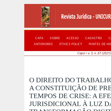
CAPA
SOBRE
ACESSO
CADASTRO
C
ANTERIORES
ETHICS POLICY
FONTES DE I
Capa
>
v. 5, n. 67 (2021)
O DIREITO DO TRABALH
A CONSTITUIÇÃO DE PR
TEMPOS DE CRISE: A EF
JURISDICIONAL À LUZ D