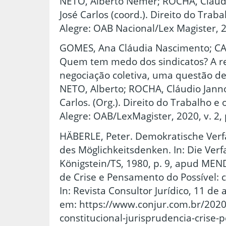
NETO, Alberto Nemer; ROCHA, Cláudio
José Carlos (coord.). Direito do Trab
Alegre: OAB Nacional/Lex Magister, 20
GOMES, Ana Cláudia Nascimento; CAR
Quem tem medo dos sindicatos? A re
negociação coletiva, uma questão de
NETO, Alberto; ROCHA, Cláudio Jannot
Carlos. (Org.). Direito do Trabalho e
Alegre: OAB/LexMagister, 2020, v. 2, 
HÄBERLE, Peter. Demokratische Verf
des Möglichkeitsdenken. In: Die Verf
Königstein/TS, 1980, p. 9, apud MEN
de Crise e Pensamento do Possível: 
In: Revista Consultor Jurídico, 11 de 
em: https://www.conjur.com.br/2020
constitucional-jurisprudencia-crise