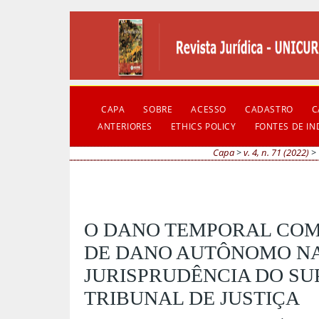
CAPA
SOBRE
ACESSO
CADASTRO
C
ANTERIORES
ETHICS POLICY
FONTES DE I
Capa
>
v. 4, n. 71 (2022)
>
O DANO TEMPORAL COM
DE DANO AUTÔNOMO N
JURISPRUDÊNCIA DO SU
TRIBUNAL DE JUSTIÇA