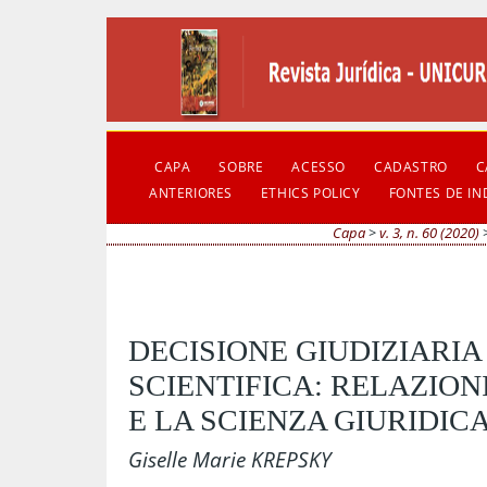
CAPA
SOBRE
ACESSO
CADASTRO
C
ANTERIORES
ETHICS POLICY
FONTES DE I
Capa
>
v. 3, n. 60 (2020)
DECISIONE GIUDIZIARIA
SCIENTIFICA: RELAZION
E LA SCIENZA GIURIDIC
Giselle Marie KREPSKY