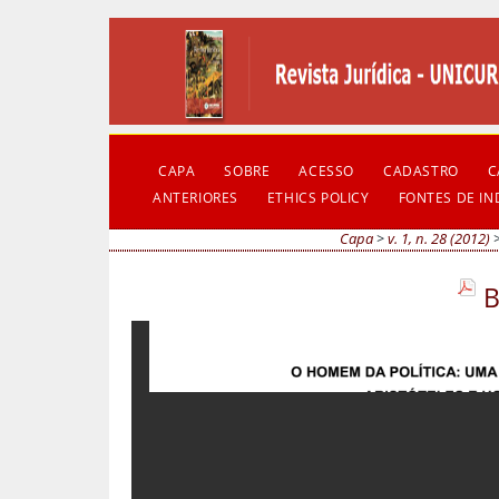
CAPA
SOBRE
ACESSO
CADASTRO
C
ANTERIORES
ETHICS POLICY
FONTES DE I
Capa
>
v. 1, n. 28 (2012)
B