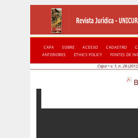
CAPA
SOBRE
ACESSO
CADASTRO
C
ANTERIORES
ETHICS POLICY
FONTES DE I
Capa
>
v. 1, n. 28 (2012
B